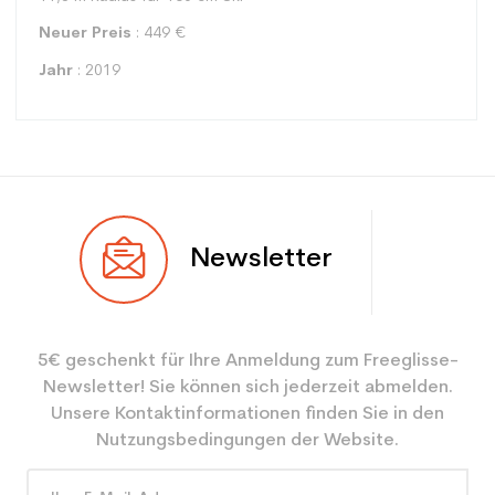
Neuer Preis
: 449 €
Jahr
: 2019
Typ
Spur
Newsletter
Benutzer
Gemischt
Ebene
Freizeit
5€ geschenkt für Ihre Anmeldung zum Freeglisse-
Farbe
Grau
Newsletter! Sie können sich jederzeit abmelden.
CO2-Einsparungen für
3.9
Unsere Kontaktinformationen finden Sie in den
den Planeten (in kg)
Nutzungsbedingungen der Website.
Type de produit
Erwachsener entspannender