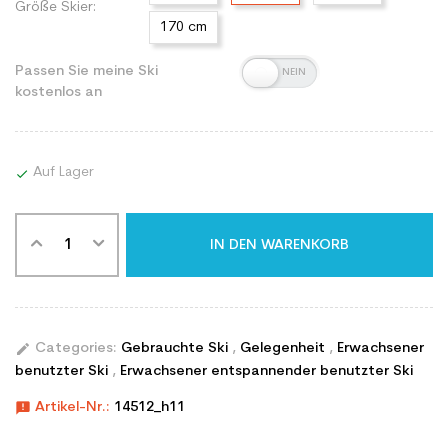
Größe Skier:
170 cm
Passen Sie meine Ski
kostenlos an
Auf Lager

IN DEN WARENKORB
edit
Categories:
Gebrauchte Ski
,
Gelegenheit
,
Erwachsener
benutzter Ski
,
Erwachsener entspannender benutzter Ski
announcement
Artikel-Nr.:
14512_h11