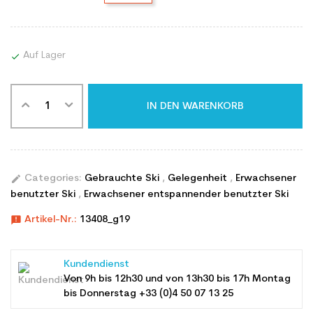
Auf Lager

IN DEN WARENKORB
edit
Categories:
Gebrauchte Ski
,
Gelegenheit
,
Erwachsener
benutzter Ski
,
Erwachsener entspannender benutzter Ski
announcement
Artikel-Nr.:
13408_g19
Kundendienst
Von 9h bis 12h30 und von 13h30 bis 17h Montag
bis Donnerstag +33 (0)4 50 07 13 25