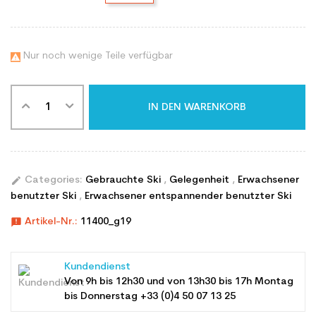
Nur noch wenige Teile verfügbar

IN DEN WARENKORB
edit
Categories:
Gebrauchte Ski
,
Gelegenheit
,
Erwachsener
benutzter Ski
,
Erwachsener entspannender benutzter Ski
announcement
Artikel-Nr.:
11400_g19
Kundendienst
Von 9h bis 12h30 und von 13h30 bis 17h Montag
bis Donnerstag +33 (0)4 50 07 13 25