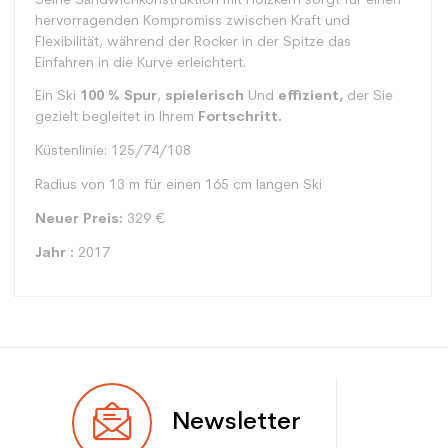
Seine Sandwichkonstruktion mit Holzkern sorgt für einen
hervorragenden Kompromiss zwischen Kraft und
Flexibilität, während der Rocker in der Spitze das
Einfahren in die Kurve erleichtert.
Ein Ski
100 % Spur
,
spielerisch
Und
effizient,
der Sie
gezielt begleitet in Ihrem
Fortschritt.
Küstenlinie: 125/74/108
Radius von 13 m für einen 165 cm langen Ski
Neuer Preis:
329 €
Jahr :
2017
Typ
Spur
Newsletter
Benutzer
Gemischt