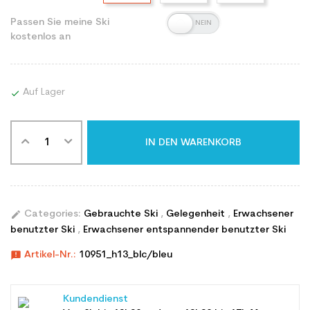
Passen Sie meine Ski
kostenlos an
Auf Lager

IN DEN WARENKORB
edit
Categories:
Gebrauchte Ski
,
Gelegenheit
,
Erwachsener
benutzter Ski
,
Erwachsener entspannender benutzter Ski
announcement
Artikel-Nr.:
10951_h13_blc/bleu
Kundendienst