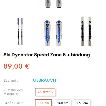
Ski Dynastar Speed Zone 5 + bindung
89,00 €
GEBRAUCHT
Zustand :
Zustand des
Qualität B
Materials:
Größe Skier:
151 cm
158 cm
165 cm