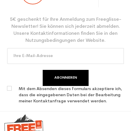
Ebene
Freizeit
5€ geschenkt für Ihre Anmeldung zum Freeglisse-
Farbe
Weiß
Newsletter! Sie können sich jederzeit abmelden.
CO2-Einsparungen für
3.9
Unsere Kontaktinformationen finden Sie in den
den Planeten (in kg)
Nutzungsbedingungen der Website.
Type de produit
Erwachsener entspannender
benutzter Ski
ABONNIEREN
Mit dem Absenden dieses Formulars akzeptiere ich,
dass die eingegebenen Daten bei der Bearbeitung
meiner Kontaktanfrage verwendet werden.