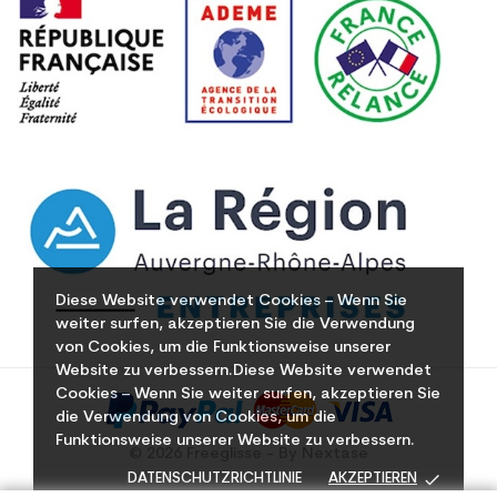
Diese Website verwendet Cookies – Wenn Sie
weiter surfen, akzeptieren Sie die Verwendung
von Cookies, um die Funktionsweise unserer
Website zu verbessern.Diese Website verwendet
Cookies – Wenn Sie weiter surfen, akzeptieren Sie
die Verwendung von Cookies, um die
Funktionsweise unserer Website zu verbessern.
© 2026 Freeglisse - By Nextase
done
DATENSCHUTZRICHTLINIE
AKZEPTIEREN