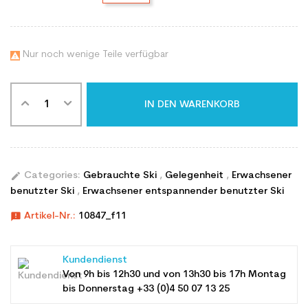
Nur noch wenige Teile verfügbar

IN DEN WARENKORB
edit
Categories:
Gebrauchte Ski
,
Gelegenheit
,
Erwachsener
benutzter Ski
,
Erwachsener entspannender benutzter Ski
announcement
Artikel-Nr.:
10847_f11
Kundendienst
Von 9h bis 12h30 und von 13h30 bis 17h Montag
bis Donnerstag +33 (0)4 50 07 13 25