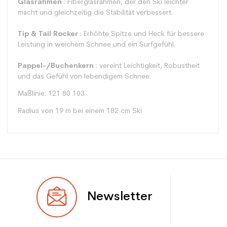
Glasrahmen
: Fiberglasrahmen, der den Ski leichter
macht und gleichzeitig die Stabilität verbessert.
Tip & Tail Rocker
: Erhöhte Spitze und Heck für bessere
Leistung in weichem Schnee und ein Surfgefühl.
Pappel-/Buchenkern
: vereint Leichtigkeit, Robustheit
und das Gefühl von lebendigem Schnee.
Maßlinie: 121 80 103
Radius von 19 m bei einem 182 cm Ski
Typ
Alle Berge
Newsletter
Benutzer
Gemischt
Ebene
Sportliche Freizeit