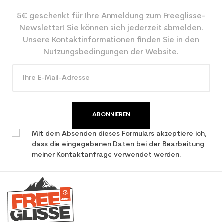
5€ geschenkt für Ihre Anmeldung zum Freeglisse-
Farbe
Schwarz
Newsletter! Sie können sich jederzeit abmelden.
CO2-Einsparungen für
3.9
Unsere Kontaktinformationen finden Sie in den
den Planeten (in kg)
Nutzungsbedingungen der Website.
Type de produit
Erwachsener benutzter Ski
all mountain / allround
ABONNIEREN
Mit dem Absenden dieses Formulars akzeptiere ich,
dass die eingegebenen Daten bei der Bearbeitung
meiner Kontaktanfrage verwendet werden.