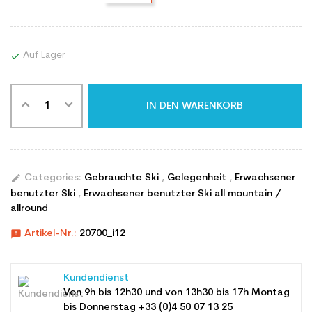
Auf Lager

IN DEN WARENKORB
edit
Categories:
Gebrauchte Ski
,
Gelegenheit
,
Erwachsener
benutzter Ski
,
Erwachsener benutzter Ski all mountain /
allround
announcement
Artikel-Nr.:
20700_i12
Kundendienst
Von 9h bis 12h30 und von 13h30 bis 17h Montag
bis Donnerstag +33 (0)4 50 07 13 25