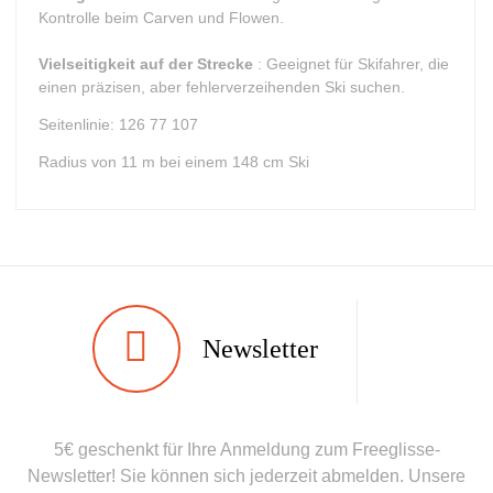
Kontrolle beim Carven und Flowen.
Vielseitigkeit auf der Strecke
: Geeignet für Skifahrer, die
einen präzisen, aber fehlerverzeihenden Ski suchen.
Seitenlinie: 126 77 107
Radius von 11 m bei einem 148 cm Ski
Typ
Alle Berge
Newsletter
Benutzer
Gemischt
Ebene
Sportliche Freizeit
5€ geschenkt für Ihre Anmeldung zum Freeglisse-
Farbe
Grau
Newsletter! Sie können sich jederzeit abmelden. Unsere