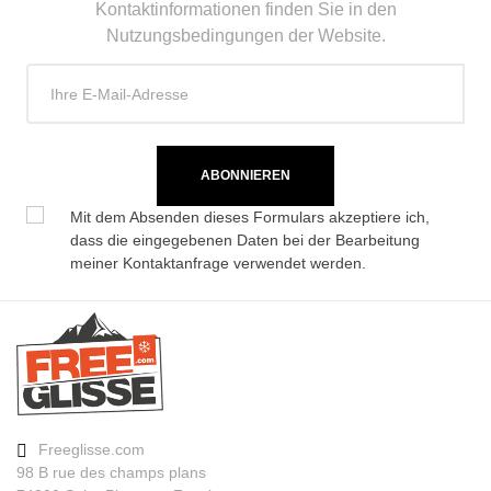
CO2-Einsparungen für den
3.9
Kontaktinformationen finden Sie in den
Planeten (in kg)
Nutzungsbedingungen der Website.
Type de produit
Erwachsener benutzter Ski all
mountain / allround
ABONNIEREN
Mit dem Absenden dieses Formulars akzeptiere ich,
dass die eingegebenen Daten bei der Bearbeitung
meiner Kontaktanfrage verwendet werden.
Freeglisse.com
98 B rue des champs plans