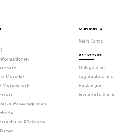
rator
ein Mann
ür den Planeten (in kg)
3.9
N
MEIN KONTO
Erwachsener be
Mein Konto
r?
KATEGORIEN
Informationen
Gelegenheit
rtschaft
Lagerabbau neu
Ihr Material
Packungen
d Materialwahl
Erweiterte Suche
kstatt
 Verkaufsbedingungen
ethode
tausch und Rückgabe
 Daten