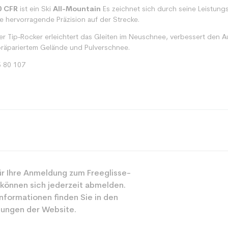
0 CFR
ist ein Ski
All-Mountain
Es zeichnet sich durch seine Leistung
ne hervorragende Präzision auf der Strecke.
r Tip-Rocker erleichtert das Gleiten im Neuschnee, verbessert den Au
räpariertem Gelände und Pulverschnee.
 80 107
Alle Berge
r Ihre Anmeldung zum Freeglisse-
Gemischt
 können sich jederzeit abmelden.
Sportliche Frei
nformationen finden Sie in den
ungen der Website.
Schwarz