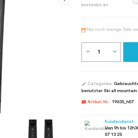
kostenlos an
Nur noch wenige Teile ve

edit
Categories:
Gebraucht
benutzter Ski all mountain 
announcement
Artikel-Nr.:
19635_h07
Kundendienst
Von 9h bis 12h3
07 13 25