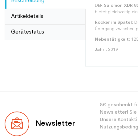
Beschreibung
DER
Salomon XDR 8
bietet gleichzeitig ei
Artikeldetails
Rocker im Spatel:
De
Übergang zwischen p
Gerätestatus
Nebentätigkeit:
125
Jahr :
2019
Typ
5€ geschenkt fü
Benutzer
Newsletter! Sie
Ebene
Unsere Kontakti
Newsletter
Nutzungsbeding
Farbe