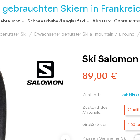
i gebrauchten Skiern in Frankrei
Gebrauchte
gebraucht
Schneeschuhe/Langlaufski
Abbau
benutzter Ski
Erwachsener benutzter Ski all mountain / allround
Ski Salomon
89,00 €
GEBRA
Zustand :
Zustand des
Qualit
Materials:
Größe Skier:
160 
Passen Sie meine Ski