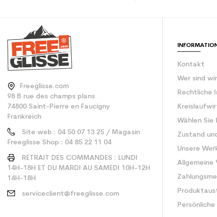
Benutzer - Konfigu
CO2-Einsparungen f
INFORMATIO
Type de produit
Kontakt
Wer sind wi
Freeglisse.com
Rechtliche 
98 B rue des champs plans
74800 Saint-Pierre en Faucigny
Kreislaufwi
Frankreich
Wählen Sie 
Site web : 04 50 07 13 25 / Magasin
Zustand un
Freeglisse Shop : 04 85 22 11 04
Unsere Wer
RETRAIT DES COMMANDES : LUNDI
Allgemeine
14H-18H ET DU MARDI AU SAMEDI 10H-12H
Zahlungsm
14H-18H
Produktaus
serviceclient@freeglisse.com
Persönliche