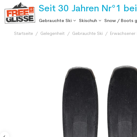
Seit 30 Jahren Nr°1 be
Gebrauchte Ski
Skischuh
Snow / Boots 
Startseite
Gelegenheit
Gebrauchte Ski
Erwachsener 