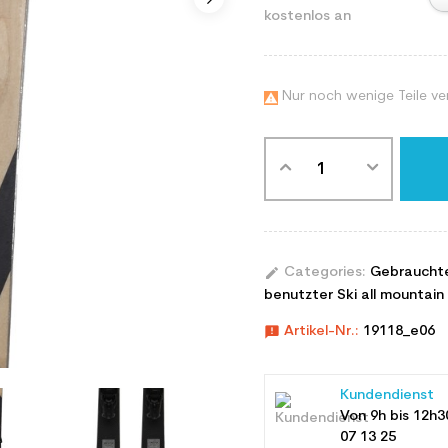
kostenlos an
Nur noch wenige Teile ve

edit
Categories:
Gebraucht
benutzter Ski all mountain 
announcement
Artikel-Nr.:
19118_e06
Kundendienst
Von 9h bis 12h3
07 13 25