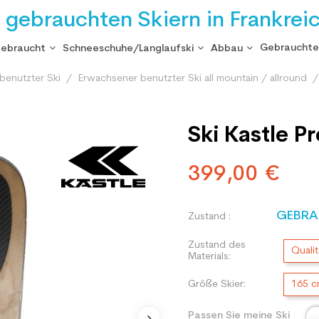
i gebrauchten Skiern in Frankrei
Gebrauchte
gebraucht
Schneeschuhe/Langlaufski
Abbau
benutzter Ski
Erwachsener benutzter Ski all mountain / allround
Ski Kastle P
399,00 €
GEBRA
Zustand :
Zustand des
Qualit
Materials:
Größe Skier:
165 
Passen Sie meine Ski