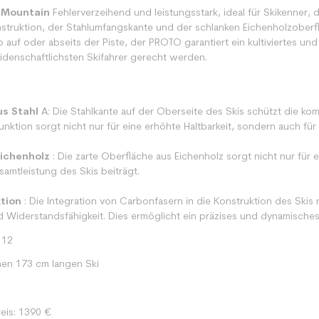
-Mountain
Fehlerverzeihend und leistungsstark, ideal für Skikenner, d
truktion, der Stahlumfangskante und der schlanken Eichenholzoberflä
 Ob auf oder abseits der Piste, der PROTO garantiert ein kultiviertes un
idenschaftlichsten Skifahrer gerecht werden.
s Stahl
A: Die Stahlkante auf der Oberseite des Skis schützt die ko
nktion sorgt nicht nur für eine erhöhte Haltbarkeit, sondern auch für z
ichenholz
: Die zarte Oberfläche aus Eichenholz sorgt nicht nur für e
esamtleistung des Skis beiträgt.
tion
: Die Integration von Carbonfasern in die Konstruktion des Skis 
d Widerstandsfähigkeit. Dies ermöglicht ein präzises und dynamisches
112
nen 173 cm langen Ski
eis: 1390 €