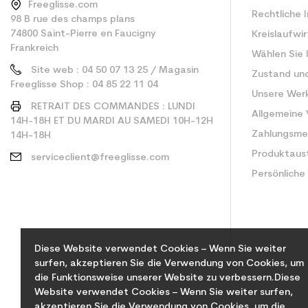
Freeglisse.com
Rechtliche 
98 B rue des champs plans
74800 Saint-Pierre en Faucigny
Kreislaufwi
Frankreich
Wählen Sie 
Site web : 04 50 07 13 25 / Magasin
Zustand un
Freeglisse Shop : 04 85 22 11 04
Unsere Wer
RETRAIT DES COMMANDES : LUNDI
Allgemeine
14H-18H ET DU MARDI AU SAMEDI 10H-12H
Zahlungsm
14H-18H
Produktaus
serviceclient@freeglisse.com
Persönliche
Diese Website verwendet Cookies – Wenn Sie weiter
surfen, akzeptieren Sie die Verwendung von Cookies, um
die Funktionsweise unserer Website zu verbessern.Diese
Website verwendet Cookies – Wenn Sie weiter surfen,
akzeptieren Sie die Verwendung von Cookies, um die