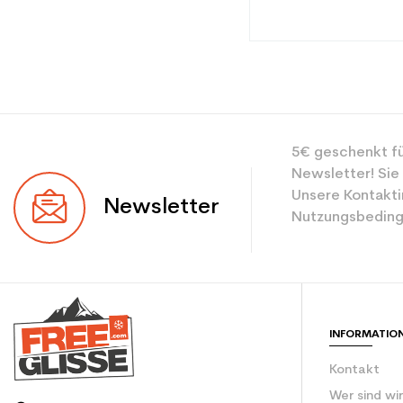
Typ
5€ geschenkt fü
Benutzer
Newsletter! Sie
Ebene
Unsere Kontakti
Newsletter
Nutzungsbeding
Farbe
CO2-Einsparungen f
Type de produit
INFORMATIO
Kontakt
Wer sind wi