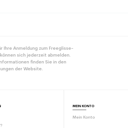
Alle Berge
r Ihre Anmeldung zum Freeglisse-
Gemischt
 können sich jederzeit abmelden.
Mächtig
nformationen finden Sie in den
ungen der Website.
Braun
ür den Planeten (in kg)
3.9
Erwachsener be
N
MEIN KONTO
Mein Konto
r?