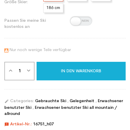
Größe Skier:
186 cm
Passen Sie meine Ski
kostenlos an
Nur noch wenige Teile verfügbar

IN DEN WARENKORB
edit
Categories:
Gebrauchte Ski
,
Gelegenheit
,
Erwachsener
benutzter Ski
,
Erwachsener benutzter Ski all mountain /
allround
announcement
Artikel-Nr.:
16751_h07