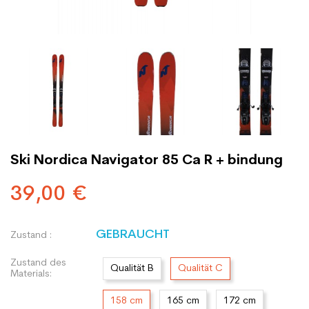
Ski Nordica Navigator 85 Ca R + bindung
39,00 €
GEBRAUCHT
Zustand :
Zustand des
Qualität B
Qualität C
Materials:
158 cm
165 cm
172 cm