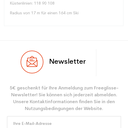
Küstenlinien: 118 90 108
Radius von 17 m für einen 164 cm Ski
Typ
Alle Berge
Newsletter
Benutzer
Gemischt
Ebene
Sportliche Freizeit
5€ geschenkt für Ihre Anmeldung zum Freeglisse-
Farbe
Orange
Newsletter! Sie können sich jederzeit abmelden.
Benutzer - Konfigurator
ein Mann
Unsere Kontaktinformationen finden Sie in den
Nutzungsbedingungen der Website.
CO2-Einsparungen für
3.9
den Planeten (in kg)