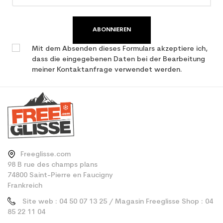
Type de produit
Erwachsener benutzter Ski
all mountain / allround
ABONNIEREN
Mit dem Absenden dieses Formulars akzeptiere ich,
dass die eingegebenen Daten bei der Bearbeitung
meiner Kontaktanfrage verwendet werden.
Freeglisse.com
98 B rue des champs plans
74800 Saint-Pierre en Faucigny
Frankreich
Site web : 04 50 07 13 25 / Magasin Freeglisse Shop : 04
85 22 11 04