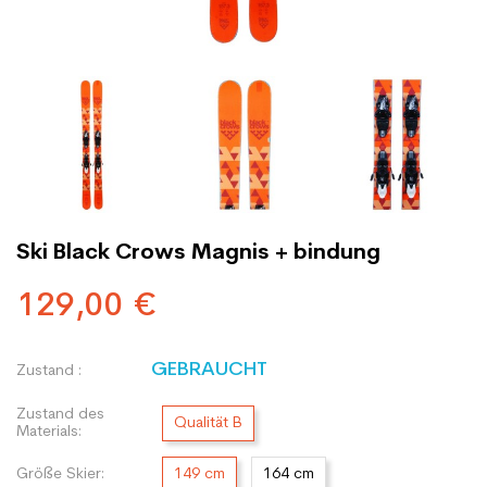
Ski Black Crows Magnis + bindung
129,00 €
GEBRAUCHT
Zustand :
Zustand des
Qualität B
Materials:
Größe Skier:
149 cm
164 cm