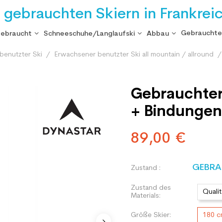
i gebrauchten Skiern in Frankrei
Gebrauchte
gebraucht
Schneeschuhe/Langlaufski
Abbau
benutzter Ski
Erwachsener benutzter Ski all mountain / allround
Gebrauchter
+ Bindungen
89,00 €
GEBRA
Zustand :
Zustand des
Qualit
Materials:
Größe Skier:
180 