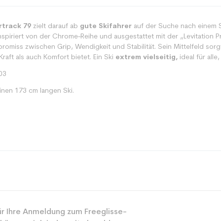
track 79
zielt darauf ab
gute Skifahrer
auf der Suche nach einem Sk
nspiriert von der Chrome-Reihe und ausgestattet mit der „Levitation P
omiss zwischen Grip, Wendigkeit und Stabilität. Sein Mittelfeld sor
raft als auch Komfort bietet. Ein Ski
extrem vielseitig,
ideal für all
103
inen 173 cm langen Ski.
Alle Berge
r Ihre Anmeldung zum Freeglisse-
Gemischt