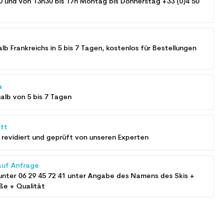
0 und von 13h30 bis 17h Montag bis Donnerstag +33 (0)4 50
alb Frankreichs in 5 bis 7 Tagen, kostenlos für Bestellungen
a
halb von 5 bis 7 Tagen
tt
revidiert und geprüft von unseren Experten
auf Anfrage
unter
06 29 45 72 41
unter Angabe des Namens des Skis +
ße + Qualität