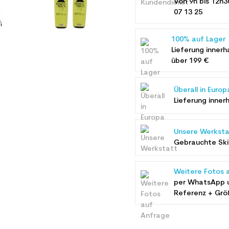
Von 9h bis 12h3
07 13 25
100% auf Lager
Lieferung innerh
über 199 €
Überall in Europ
Lieferung inner
Unsere Werksta
Gebrauchte Ski 
Weitere Fotos 
per WhatsApp 
Referenz + Grö