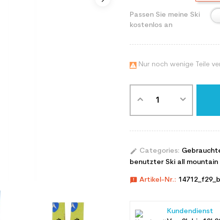
Passen Sie meine Ski
kostenlos an
Nur noch wenige Teile ve

edit
Categories:
Gebraucht
benutzter Ski all mountain 
announcement
Artikel-Nr.:
14712_f29_b
Kundendienst