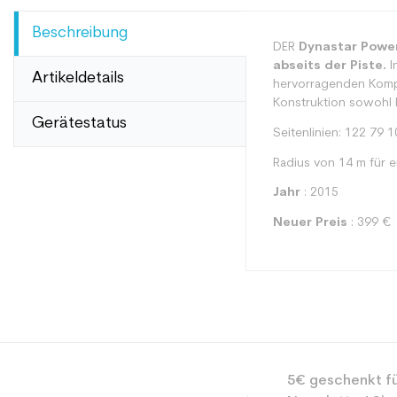
Beschreibung
DER
Dynastar Power
abseits der Piste.
I
Artikeldetails
hervorragenden Kompr
Konstruktion sowohl K
Gerätestatus
Seitenlinien: 122 79 
Radius von 14 m für e
Jahr
: 2015
Neuer Preis
: 399 €
Typ
5€ geschenkt fü
Benutzer