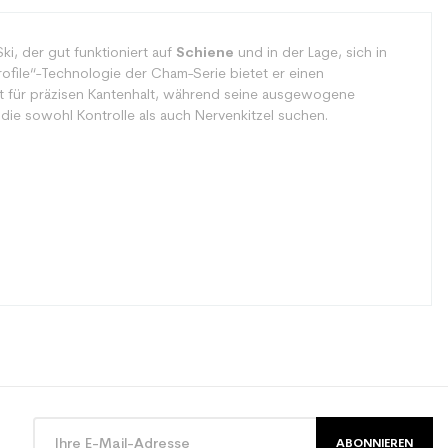
i, der gut funktioniert auf
Schiene
und in der Lage, sich in
rofile“-Technologie der Cham-Serie bietet er einen
gt für präzisen Kantenhalt, während seine ausgewogene
e, die sowohl Kontrolle als auch Nervenkitzel suchen.
ABONNIEREN