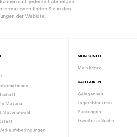
 können sich jederzeit abmelden.
Sportliche Frei
nformationen finden Sie in den
ungen der Website.
Blau
ür den Planeten (in kg)
3.9
Erwachsener be
N
MEIN KONTO
Mein Konto
r?
KATEGORIEN
Informationen
Gelegenheit
rtschaft
Lagerabbau neu
Ihr Material
Packungen
d Materialwahl
Erweiterte Suche
kstatt
 Verkaufsbedingungen