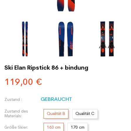
Ski Elan Ripstick 86 + bindung
119,00 €
GEBRAUCHT
Zustand :
Zustand des
Qualität B
Qualität C
Materials:
Größe Skier:
163 cm
170 cm