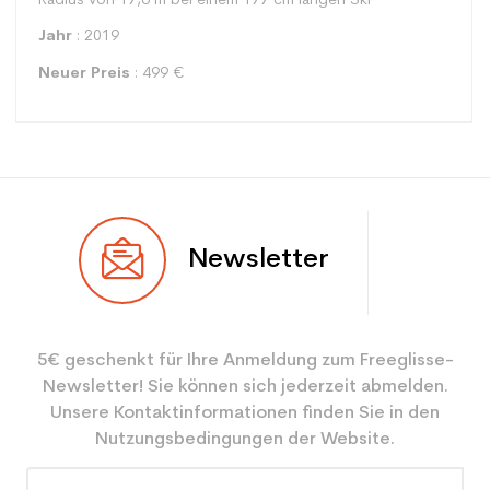
Radius von 17,6 m bei einem 177 cm langen Ski
Jahr
: 2019
Neuer Preis
: 499 €
Typ
Alle Berge
Newsletter
Benutzer
Gemischt
Ebene
Mächtig
5€ geschenkt für Ihre Anmeldung zum Freeglisse-
Farbe
Blau
Newsletter! Sie können sich jederzeit abmelden.
CO2-Einsparungen für
3.9
Unsere Kontaktinformationen finden Sie in den
den Planeten (in kg)
Nutzungsbedingungen der Website.
Type de produit
Erwachsener benutzter Ski