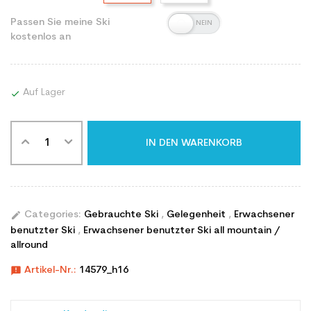
Passen Sie meine Ski
kostenlos an
Auf Lager

IN DEN WARENKORB
edit
Categories:
Gebrauchte Ski
,
Gelegenheit
,
Erwachsener
benutzter Ski
,
Erwachsener benutzter Ski all mountain /
allround
announcement
Artikel-Nr.:
14579_h16