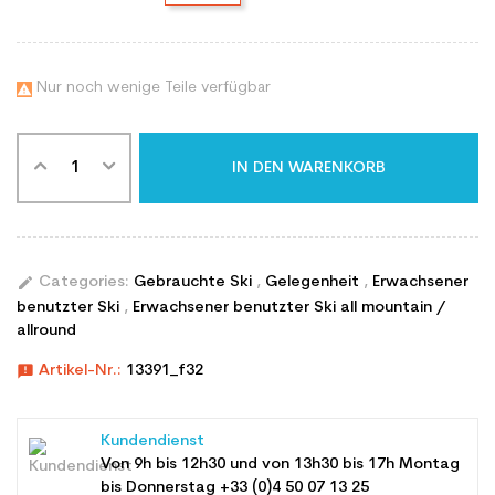
Nur noch wenige Teile verfügbar

IN DEN WARENKORB
edit
Categories:
Gebrauchte Ski
,
Gelegenheit
,
Erwachsener
benutzter Ski
,
Erwachsener benutzter Ski all mountain /
allround
announcement
Artikel-Nr.:
13391_f32
Kundendienst
Von 9h bis 12h30 und von 13h30 bis 17h Montag
bis Donnerstag +33 (0)4 50 07 13 25