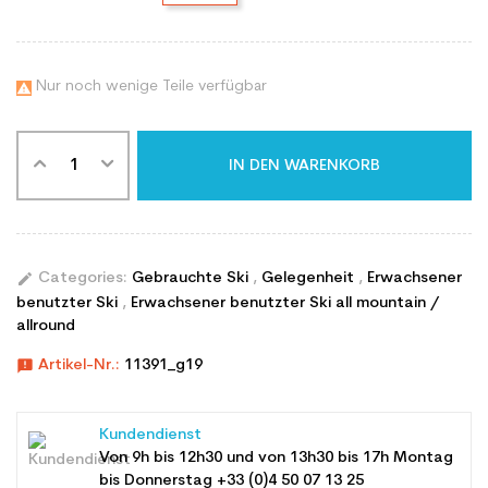
Nur noch wenige Teile verfügbar

IN DEN WARENKORB
edit
Categories:
Gebrauchte Ski
,
Gelegenheit
,
Erwachsener
benutzter Ski
,
Erwachsener benutzter Ski all mountain /
allround
announcement
Artikel-Nr.:
11391_g19
Kundendienst
Von 9h bis 12h30 und von 13h30 bis 17h Montag
bis Donnerstag +33 (0)4 50 07 13 25