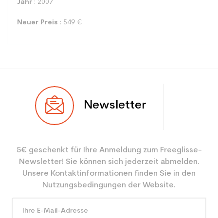
Jahr
: 2007
Neuer Preis
: 549 €
Typ
Alle Berge
Newsletter
Benutzer
Gemischt
Ebene
Sportliche Freizeit
5€ geschenkt für Ihre Anmeldung zum Freeglisse-
Farbe
Orange
Newsletter! Sie können sich jederzeit abmelden.
CO2-Einsparungen für
3.9
Unsere Kontaktinformationen finden Sie in den
den Planeten (in kg)
Nutzungsbedingungen der Website.
Type de produit
Erwachsener benutzter Ski
all mountain / allround