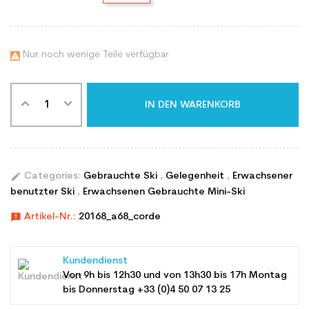
Nur noch wenige Teile verfügbar

IN DEN WARENKORB
edit
Categories:
Gebrauchte Ski
,
Gelegenheit
,
Erwachsener
benutzter Ski
,
Erwachsenen Gebrauchte Mini-Ski
announcement
Artikel-Nr.:
20168_a68_corde
Kundendienst
Von 9h bis 12h30 und von 13h30 bis 17h Montag
bis Donnerstag +33 (0)4 50 07 13 25