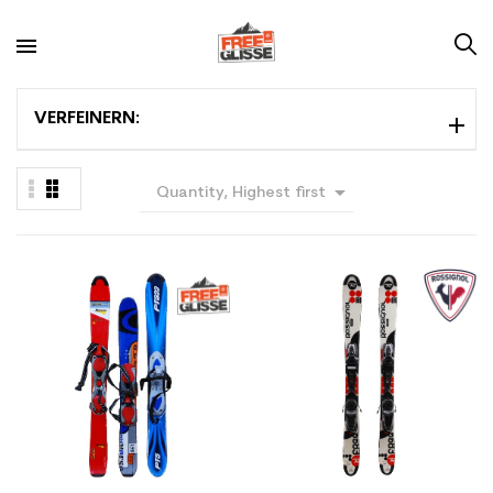
VERFEINERN:

Quantity, Highest first