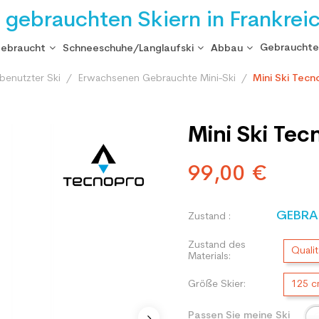
i gebrauchten Skiern in Frankrei
Gebrauchte
gebraucht
Schneeschuhe/Langlaufski
Abbau
benutzter Ski
Erwachsenen Gebrauchte Mini-Ski
Mini Ski Tecn
Mini Ski Tec
99,00 €
GEBRA
Zustand :
Zustand des
Qualit
Materials:
Größe Skier:
125 
Passen Sie meine Ski