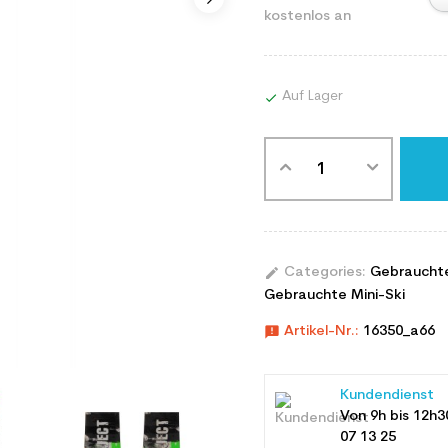
kostenlos an
Auf Lager

edit
Categories:
Gebraucht
Gebrauchte Mini-Ski
announcement
Artikel-Nr.:
16350_a66
Kundendienst
Von 9h bis 12h3
07 13 25