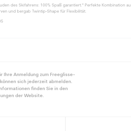
uden des Skifahrens: 100% Spaß garantiert." Perfekte Kombination aus 
urven und bergab Twintip-Shape für Flexibilität.
05
Mehrwertig
Gemischt
r Ihre Anmeldung zum Freeglisse-
 können sich jederzeit abmelden.
Freizeit
nformationen finden Sie in den
ungen der Website.
Grün
ür den Planeten (in kg)
3.9
Erwachsenen G