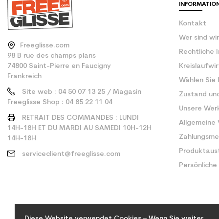
INFORMATIO
Kontakt
Wer sind wi
Freeglisse.com
Rechtliche 
98 B rue des champs plans
74800 Saint-Pierre en Faucigny
Kreislaufwi
Frankreich
Wählen Sie 
Site web : 04 50 07 13 25 / Magasin
Zustand un
Freeglisse Shop : 04 85 22 11 04
Unsere Wer
RETRAIT DES COMMANDES : LUNDI
Allgemeine
14H-18H ET DU MARDI AU SAMEDI 10H-12H
Zahlungsm
14H-18H
Produktaus
serviceclient@freeglisse.com
Persönliche
Diese Website verwendet Cookies – Wenn Sie weiter