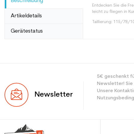
Beschreibung
Entdecken Sie die Fre
leicht zu fliegen in K
Artikeldetails
Taillierung: 115/78/1
Gerätestatus
Typ
Benutzer
5€ geschenkt fü
Newsletter! Sie
Ebene
Unsere Kontakti
Newsletter
Nutzungsbeding
Farbe
CO2-Einsparungen f
Type de produit