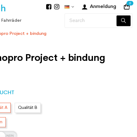
0
ch
Anmeldung
 Fahrräder
opro Project + bindung
nopro Project + bindung
UCHT
ät A
Qualität B
cm