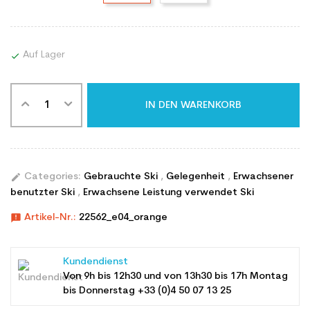
Auf Lager

IN DEN WARENKORB
edit
Categories:
Gebrauchte Ski
,
Gelegenheit
,
Erwachsener
benutzter Ski
,
Erwachsene Leistung verwendet Ski
announcement
Artikel-Nr.:
22562_e04_orange
Kundendienst
Von 9h bis 12h30 und von 13h30 bis 17h Montag
bis Donnerstag +33 (0)4 50 07 13 25