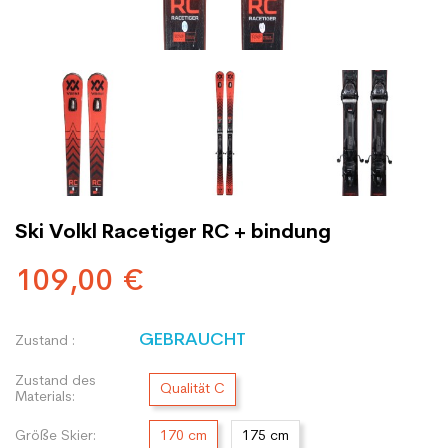
Ski Volkl Racetiger RC + bindung
109,00 €
GEBRAUCHT
Zustand :
Zustand des
Qualität C
Materials:
Größe Skier:
170 cm
175 cm