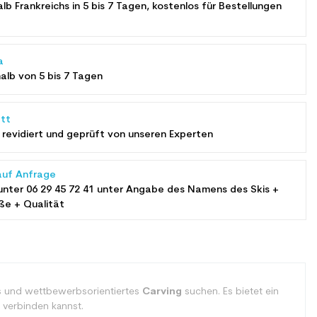
alb Frankreichs in 5 bis 7 Tagen, kostenlos für Bestellungen
a
halb von 5 bis 7 Tagen
tt
revidiert und geprüft von unseren Experten
auf Anfrage
unter
06 29 45 72 41
unter Angabe des Namens des Skis +
ße + Qualität
tes und wettbewerbsorientiertes
Carving
suchen. Es bietet ein
 verbinden kannst.