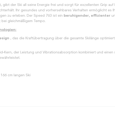
t, gibt der Ski all seine Energie frei und sorgt für exzellenten Grip a
echterhält. Ihr gesundes und vorhersehbares Verhalten ermöglicht es I
gen zu erleben. Der Speed 763 ist ein
beruhigender, effizienter
u
rt bei gleichmäßigem Tempo.
nologien:
esign
, das die Kraftübertragung über die gesamte Skilänge optimiert
id-Kern, der Leistung und Vibrationsabsorption kombiniert und einen 
währleistet.
 166 cm langen Ski