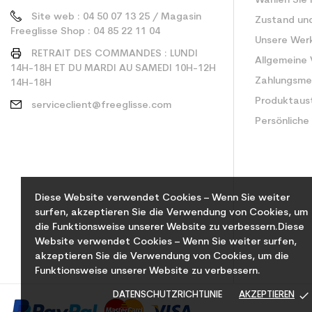
Wählen Sie 
Site web : 04 50 07 13 25 / Magasin
Zustand un
Freeglisse Shop : 04 85 22 11 04
Unsere Wer
RETRAIT DES COMMANDES : LUNDI
Allgemeine
14H-18H ET DU MARDI AU SAMEDI 10H-12H
Zahlungsm
14H-18H
Produktaus
serviceclient@freeglisse.com
Persönliche
Diese Website verwendet Cookies – Wenn Sie weiter
surfen, akzeptieren Sie die Verwendung von Cookies, um
die Funktionsweise unserer Website zu verbessern.Diese
Website verwendet Cookies – Wenn Sie weiter surfen,
akzeptieren Sie die Verwendung von Cookies, um die
Funktionsweise unserer Website zu verbessern.
done
DATENSCHUTZRICHTLINIE
AKZEPTIEREN