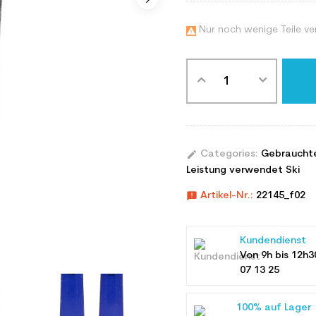
Nur noch wenige Teile ve

edit
Categories:
Gebraucht
Leistung verwendet Ski
announcement
Artikel-Nr.:
22145_f02
Kundendienst
Von 9h bis 12h3
07 13 25
100% auf Lager