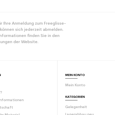
Spur
r Ihre Anmeldung zum Freeglisse-
Gemischt
 können sich jederzeit abmelden.
Mächtig
nformationen finden Sie in den
ungen der Website.
Blau
ür den Planeten (in kg)
3.9
Erwachsene Le
N
MEIN KONTO
odukts
Mein Konto
r?
KATEGORIEN
Informationen
Gelegenheit
rtschaft
Lagerabbau neu