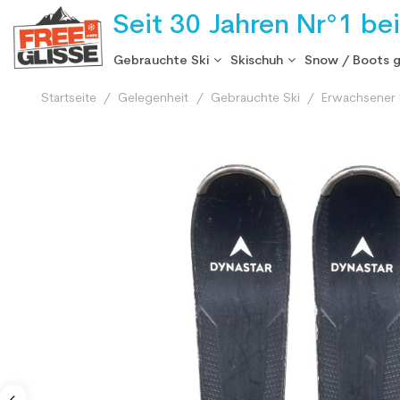
Seit 30 Jahren Nr°1 be
Gebrauchte Ski
Skischuh
Snow / Boots 
Startseite
Gelegenheit
Gebrauchte Ski
Erwachsener 