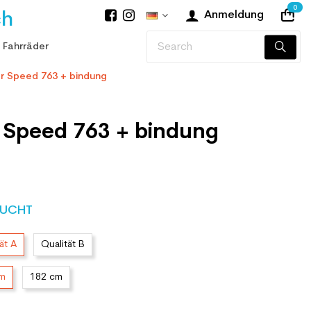
0
ch
Anmeldung
 Fahrräder
r Speed 763 + bindung
r Speed 763 + bindung
UCHT
ät A
Qualität B
cm
182 cm