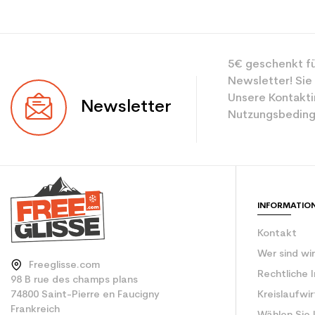
Typ
5€ geschenkt fü
Benutzer
Newsletter! Sie
Ebene
Unsere Kontakti
Newsletter
Nutzungsbeding
Farbe
CO2-Einsparungen f
Type de produit
INFORMATIO
Preis des neuen Pr
Kontakt
Wer sind wi
Freeglisse.com
Rechtliche 
98 B rue des champs plans
74800 Saint-Pierre en Faucigny
Kreislaufwi
Frankreich