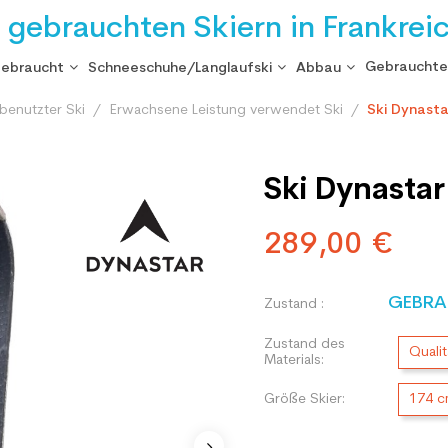
i gebrauchten Skiern in Frankrei
Gebrauchte
gebraucht
Schneeschuhe/Langlaufski
Abbau
benutzter Ski
Erwachsene Leistung verwendet Ski
Ski Dynasta
Ski Dynasta
289,00 €
GEBRA
Zustand :
Zustand des
Qualit
Materials:
Größe Skier:
174 