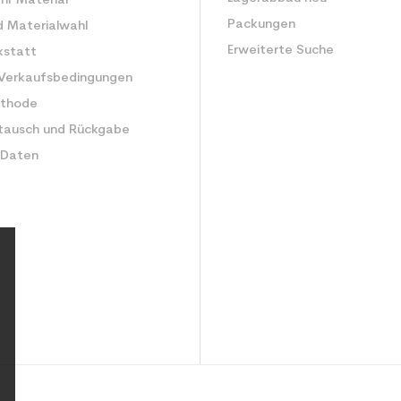
Ihr Material
Packungen
d Materialwahl
Erweiterte Suche
kstatt
 Verkaufsbedingungen
ethode
tausch und Rückgabe
 Daten