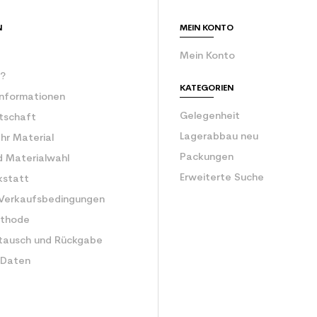
ür den Planeten (in kg)
3.9
N
MEIN KONTO
Erwachsene Le
Mein Konto
r?
KATEGORIEN
Informationen
Gelegenheit
rtschaft
Lagerabbau neu
Ihr Material
Packungen
d Materialwahl
Erweiterte Suche
kstatt
 Verkaufsbedingungen
ethode
tausch und Rückgabe
 Daten