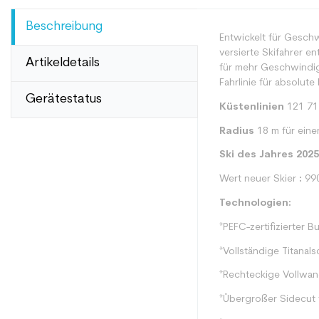
Beschreibung
Entwickelt für Gesch
versierte Skifahrer e
Artikeldetails
für mehr Geschwindigk
Fahrlinie für absolute 
Gerätestatus
Küstenlinien
121 71
Radius
18 m für eine
Ski des Jahres 2025,
Wert neuer Skier
:
99
Technologien:
*PEFC-zertifizierte
*Vollständige Titanals
*Rechteckige Vollwa
*Übergroßer Sidecut