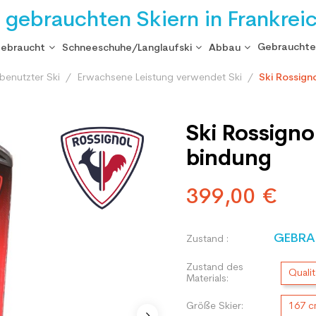
i gebrauchten Skiern in Frankrei
Gebrauchte
gebraucht
Schneeschuhe/Langlaufski
Abbau
benutzter Ski
Erwachsene Leistung verwendet Ski
Ski Rossigno
Ski Rossignol
bindung
399,00 €
GEBRA
Zustand :
Zustand des
Qualit
Materials:
Größe Skier:
167 