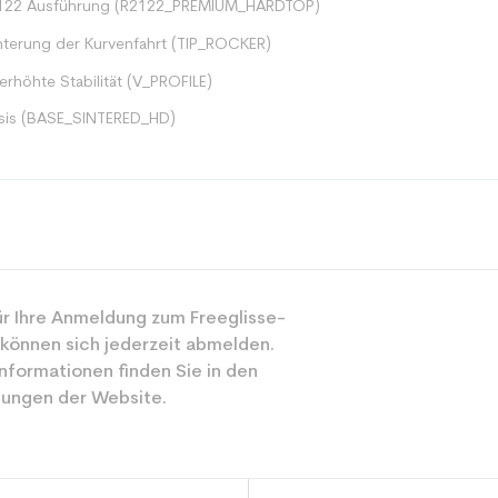
2122 Ausführung (R2122_PREMIUM_HARDTOP)
chterung der Kurvenfahrt (TIP_ROCKER)
 erhöhte Stabilität (V_PROFILE)
asis (BASE_SINTERED_HD)
Racing
r Ihre Anmeldung zum Freeglisse-
Gemischt
 können sich jederzeit abmelden.
Experte
nformationen finden Sie in den
ungen der Website.
Rot
rator
Adulte Perfor