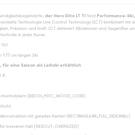
windigkeitsbegeisterte,
der Hero Elite LT TI
Sind
Performance-Ski, 
ntwickelte Technologie Line Control Technology (LCT) kombiniert mit ei
eit, Präzision und Kraft. LCT eliminiert Vibrationen und Gegenflex und
Kontrolle in jeder Kurve.
 101
n 177 cm langen Ski
 für eine Saison als Leihski erhältlich
0 €
r Buchenholzkern (BEECH_PEFC_WOOD_CORE)
chicht
ndkonstruktion mit geraden Kanten (RECTANGULAR_FULL_SIDEWALL)
 für besseren Halt (SIDECUT_OVERSIZED)