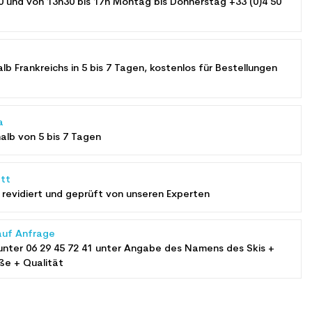
0 und von 13h30 bis 17h Montag bis Donnerstag +33 (0)4 50
alb Frankreichs in 5 bis 7 Tagen, kostenlos für Bestellungen
a
halb von 5 bis 7 Tagen
tt
revidiert und geprüft von unseren Experten
auf Anfrage
unter
06 29 45 72 41
unter Angabe des Namens des Skis +
ße + Qualität