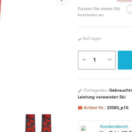
Passen Sie meine Ski
kostenlos an
Auf Lager

edit
Categories:
Gebraucht
Leistung verwendet Ski
announcement
Artikel-Nr.:
22083_p10
Kundendienst