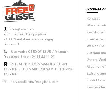
CO2-Einsparungen f
INFORMATIO
Type de produit
Kontakt
Wer sind wi
Freeglisse.com
Rechtliche 
98 B rue des champs plans
74800 Saint-Pierre en Faucigny
Kreislaufwi
Frankreich
Wählen Sie 
Site web : 04 50 07 13 25 / Magasin
Zustand un
Freeglisse Shop : 04 85 22 11 04
Unsere Wer
RETRAIT DES COMMANDES : LUNDI
Allgemeine
14H-18H ET DU MARDI AU SAMEDI 10H-12H
Zahlungsm
14H-18H
Produktaus
serviceclient@freeglisse.com
Persönliche