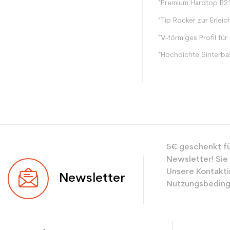
*Premium Hardtop R
*Tip Rocker zur Erlei
*V-förmiges Profil für
*Hochdichte Sinterb
Typ
5€ geschenkt fü
Benutzer
Newsletter! Sie
Ebene
Unsere Kontakti
Newsletter
Nutzungsbeding
Farbe
Benutzer - Konfigu