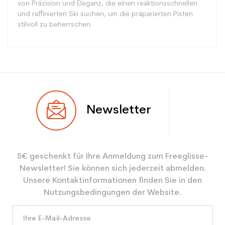
von Präzision und Eleganz, die einen reaktionsschnellen
und raffinierten Ski suchen, um die präparierten Pisten
stilvoll zu beherrschen.
Typ
Spur
Newsletter
Benutzer
Gemischt
Ebene
Mächtig
5€ geschenkt für Ihre Anmeldung zum Freeglisse-
Farbe
Weiß
Newsletter! Sie können sich jederzeit abmelden.
Benutzer - Konfigurator
ein Mann
Unsere Kontaktinformationen finden Sie in den
Nutzungsbedingungen der Website.
CO2-Einsparungen für
3.9
den Planeten (in kg)