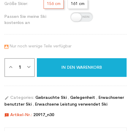
Größe Skier:
156 cm
161 cm
Passen Sie meine Ski
kostenlos an
Nur noch wenige Teile verfügbar

IN DEN WARENKORB
edit
Categories:
Gebrauchte Ski
,
Gelegenheit
,
Erwachsener
benutzter Ski
,
Erwachsene Leistung verwendet Ski
announcement
Artikel-Nr.:
20917_n30