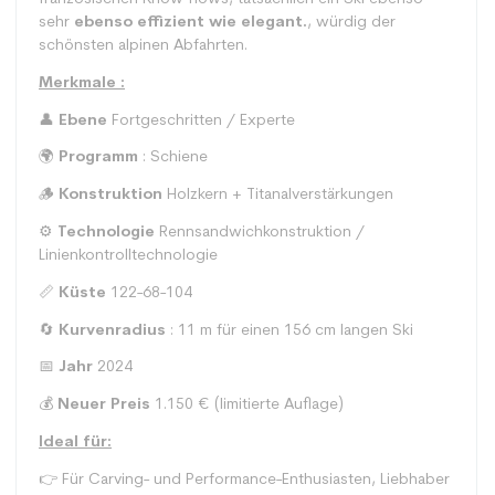
sehr
ebenso effizient wie elegant.
, würdig der
schönsten alpinen Abfahrten.
Merkmale :
👤
Ebene
Fortgeschritten / Experte
🌍
Programm
: Schiene
🪵
Konstruktion
Holzkern + Titanalverstärkungen
⚙️
Technologie
Rennsandwichkonstruktion /
Linienkontrolltechnologie
📏
Küste
122-68-104
🔄
Kurvenradius
: 11 m für einen 156 cm langen Ski
📅
Jahr
2024
💰
Neuer Preis
1.150 € (limitierte Auflage)
Ideal für:
👉 Für Carving- und Performance-Enthusiasten, Liebhaber