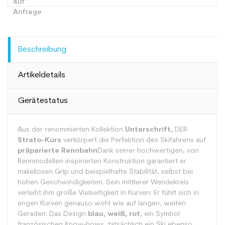
Beschreibung
Artikeldetails
Gerätestatus
Aus der renommierten Kollektion
Unterschrift,
DER
Strato-Kurs
verkörpert die Perfektion des Skifahrens auf
präparierte Rennbahn
Dank seiner hochwertigen, von
Rennmodellen inspirierten Konstruktion garantiert er
makellosen Grip und beispielhafte Stabilität, selbst bei
hohen Geschwindigkeiten. Sein mittlerer Wendekreis
verleiht ihm große Vielseitigkeit in Kurven: Er fühlt sich in
engen Kurven genauso wohl wie auf langen, weiten
Geraden. Das Design
blau, weiß, rot
, ein Symbol
französischen Know-hows, tatsächlich ein Ski ebenso