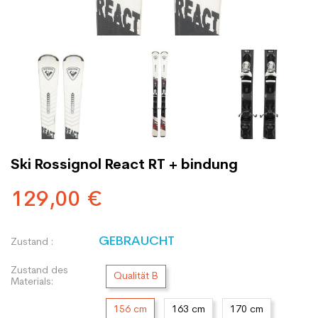
Ski Rossignol React RT + bindung
129,00 €
GEBRAUCHT
Zustand :
Zustand des
Qualität B
Materials:
156 cm
163 cm
170 cm