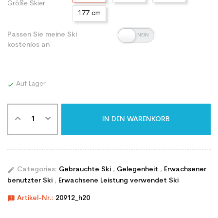
Größe Skier:
177 cm
Passen Sie meine Ski
kostenlos an
Auf Lager

IN DEN WARENKORB
edit
Categories:
Gebrauchte Ski
,
Gelegenheit
,
Erwachsener
benutzter Ski
,
Erwachsene Leistung verwendet Ski
announcement
Artikel-Nr.:
20912_h20