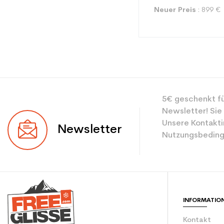
Neuer Preis
: 899 €
Typ
5€ geschenkt fü
Benutzer
Newsletter! Sie
Ebene
Unsere Kontakti
Newsletter
Nutzungsbeding
Farbe
CO2-Einsparungen f
Type de produit
INFORMATIO
Kontakt