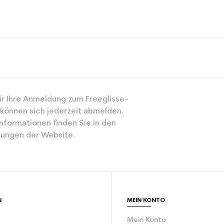
Spur
r Ihre Anmeldung zum Freeglisse-
Gemischt
 können sich jederzeit abmelden.
Mächtig
nformationen finden Sie in den
ungen der Website.
Schwarz
ür den Planeten (in kg)
3.9
Erwachsene Le
N
MEIN KONTO
Mein Konto