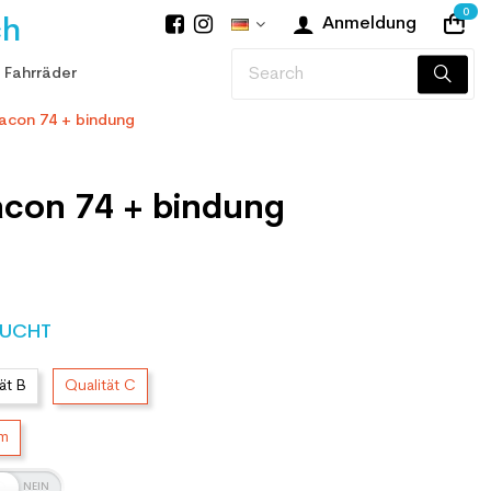
0
ch
Anmeldung
 Fahrräder
eacon 74 + bindung
acon 74 + bindung
UCHT
ät B
Qualität C
cm