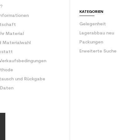
r?
KATEGORIEN
Informationen
Gelegenheit
rtschaft
Lagerabbau neu
Ihr Material
Packungen
d Materialwahl
Erweiterte Suche
kstatt
 Verkaufsbedingungen
ethode
tausch und Rückgabe
 Daten