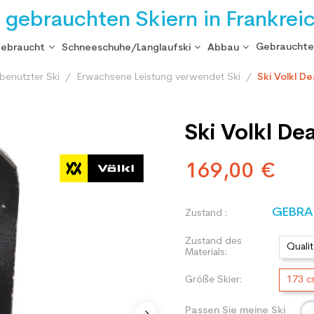
i gebrauchten Skiern in Frankrei
Gebrauchte
gebraucht
Schneeschuhe/Langlaufski
Abbau
benutzter Ski
Erwachsene Leistung verwendet Ski
Ski Volkl D
Ski Volkl De
169,00 €
GEBRA
Zustand :
Zustand des
Qualit
Materials:
Größe Skier:
173 
Passen Sie meine Ski