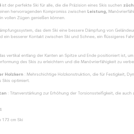
4
ist der perfekte Ski für alle, die die Präzision eines Skis suchen
züch
 einen hervorragenden Kompromiss zwischen
Leistung,
Manövrierfähi
n vollen Zügen genießen können.
dämpfungssystem, das dem Ski eine bessere Dämpfung von Geländeu
ird ein besserer Kontakt zwischen Ski und Schnee, ein flüssigeres F
das vertikal entlang der Kanten an Spitze und Ende positioniert ist, um
Verformung des Skis zu erleichtern und die Manövrierfähigkeit zu verbe
er Holzkern
: Mehrschichtige Holzkonstruktion, die für Festigkeit, Dyn
 Skis optimiert.
tan
: Titanverstärkung zur Erhöhung der Torsionssteifigkeit, die auc
4
m 173 cm Ski