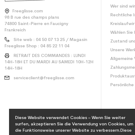
Wer sind wi
Freeglisse.com
Rechtliche 
98 B rue des champs plans
74800 Saint-Pierre en Faucigny
Kreislaufwi
Frankreich
Wählen Sie 
Site web : 04 50 07 13 25 / Magasin
Zustand un
Freeglisse Shop : 04 85 22 11 04
Unsere Wer
RETRAIT DES COMMANDES : LUNDI
Allgemeine
14H-18H ET DU MARDI AU SAMEDI 10H-12H
Zahlungsm
14H-18H
Produktaus
serviceclient@freeglisse.com
Persönliche
Diese Website verwendet Cookies – Wenn Sie weiter
surfen, akzeptieren Sie die Verwendung von Cookies, um
die Funktionsweise unserer Website zu verbessern.Diese