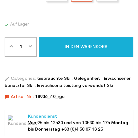
Auf Lager

IN DEN WARENKORB
edit
Categories:
Gebrauchte Ski
,
Gelegenheit
,
Erwachsener
benutzter Ski
,
Erwachsene Leistung verwendet Ski
announcement
Artikel-Nr.:
18936_i10_rge
Kundendienst
Von 9h bis 12h30 und von 13h30 bis 17h Montag
bis Donnerstag +33 (0)4 50 07 13 25