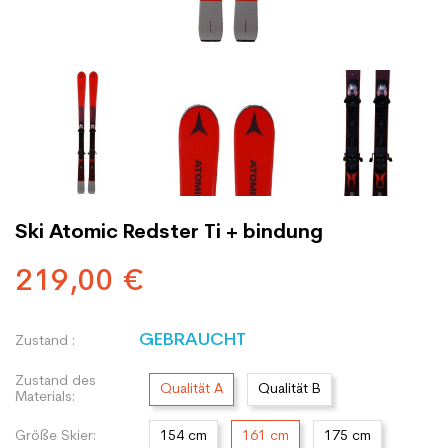
Ski Atomic Redster Ti + bindung
219,00 €
GEBRAUCHT
Zustand :
Zustand des
Qualität A
Qualität B
Materials:
Größe Skier:
154 cm
161 cm
175 cm