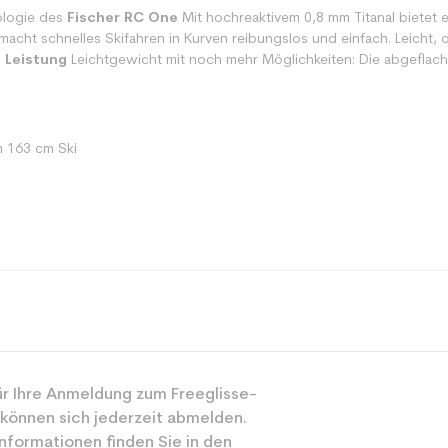
ologie des
Fischer RC One
Mit hochreaktivem 0,8 mm Titanal bietet er
acht schnelles Skifahren in Kurven reibungslos und einfach. Leicht,
i
Leistung
Leichtgewicht mit noch mehr Möglichkeiten: Die abgeflacht
1
m 163 cm Ski
Spur
r Ihre Anmeldung zum Freeglisse-
Gemischt
 können sich jederzeit abmelden.
Mächtig
nformationen finden Sie in den