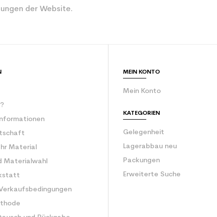
ungen der Website.
Weiß
ür den Planeten (in kg)
3.9
Erwachsene Le
N
MEIN KONTO
Mein Konto
r?
KATEGORIEN
Informationen
Gelegenheit
rtschaft
Lagerabbau neu
Ihr Material
Packungen
d Materialwahl
Erweiterte Suche
kstatt
 Verkaufsbedingungen
ethode