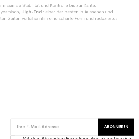
 maximale Stabilität und Kontrolle bis zur Kante.
 dynamisch,
High-End
: einer der besten in Aussehen und
en Seiten verleihen ihm eine scharfe Form und reduziertes
ABONNIEREN
Mit dem Absenden dieses Formulars akzeptiere ich,