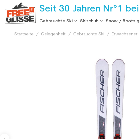
Seit 30 Jahren Nr°1 be
Gebrauchte Ski
Skischuh
Snow / Boots 
Startseite
Gelegenheit
Gebrauchte Ski
Erwachsener 