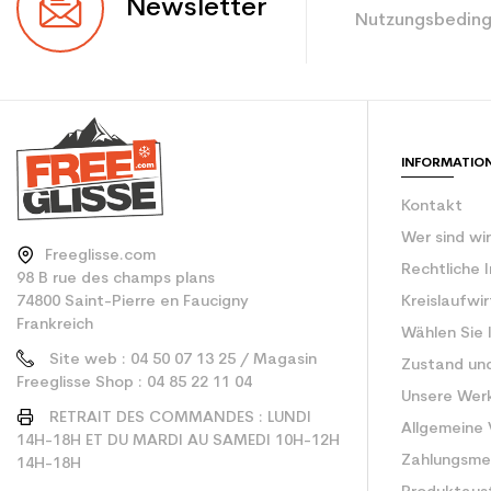
Newsletter
Nutzungsbeding
Farbe
CO2-Einsparungen f
Type de produit
INFORMATIO
Kontakt
Wer sind wi
Freeglisse.com
Rechtliche 
98 B rue des champs plans
74800 Saint-Pierre en Faucigny
Kreislaufwi
Frankreich
Wählen Sie 
Site web : 04 50 07 13 25 / Magasin
Zustand un
Freeglisse Shop : 04 85 22 11 04
Unsere Wer
RETRAIT DES COMMANDES : LUNDI
Allgemeine
14H-18H ET DU MARDI AU SAMEDI 10H-12H
Zahlungsm
14H-18H