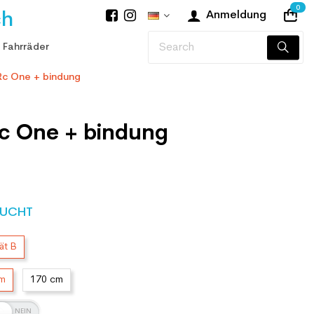
0
ch
Anmeldung
 Fahrräder
 Rc One + bindung
Rc One + bindung
UCHT
ät B
cm
170 cm