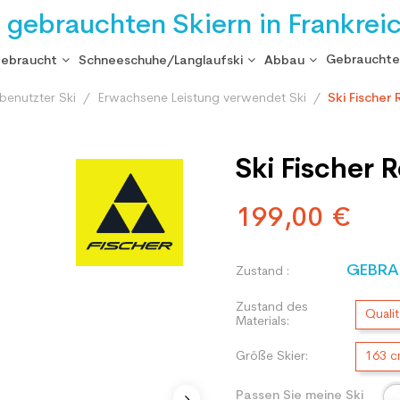
i gebrauchten Skiern in Frankrei
Gebrauchte
gebraucht
Schneeschuhe/Langlaufski
Abbau
benutzter Ski
Erwachsene Leistung verwendet Ski
Ski Fischer
Ski Fischer 
199,00 €
GEBRA
Zustand :
Zustand des
Qualit
Materials:
Größe Skier:
163 
Passen Sie meine Ski