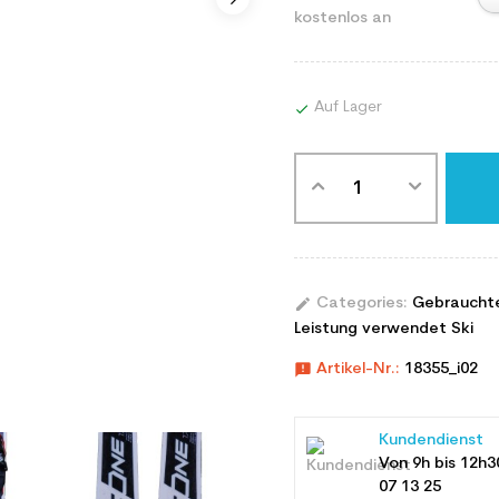
kostenlos an
Auf Lager

edit
Categories:
Gebraucht
Leistung verwendet Ski
announcement
Artikel-Nr.:
18355_i02
Kundendienst
Von 9h bis 12h3
07 13 25