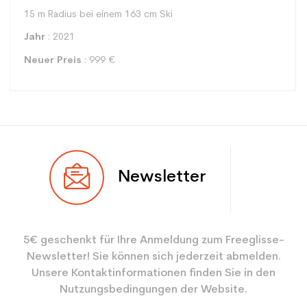
15 m Radius bei einem 163 cm Ski
Jahr
: 2021
Neuer Preis
: 999 €
Typ
Spur
Newsletter
Benutzer
Gemischt
Ebene
Mächtig
5€ geschenkt für Ihre Anmeldung zum Freeglisse-
Farbe
Weiß
Newsletter! Sie können sich jederzeit abmelden.
CO2-Einsparungen für
3.9
Unsere Kontaktinformationen finden Sie in den
den Planeten (in kg)
Nutzungsbedingungen der Website.