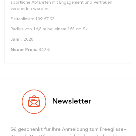
sportliche Abfahrten mit Engagement und Vertrauen
verbunden werden.
Seitenlinien: 109 67 93
Radius von 16,8 m bei einem 165 cm Ski
Jahr :
2020
Neuer Preis:
849 €
Typ
Racing
Newsletter
Benutzer
Gemischt
Ebene
Experte
5€ geschenkt für Ihre Anmeldung zum Freeglisse-
Farbe
Grün