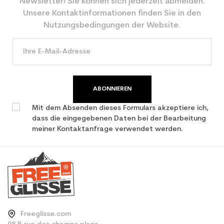
Newsletter! Sie können sich jederzeit abmelden.
CO2-Einsparungen für
3.9
Unsere Kontaktinformationen finden Sie in den
den Planeten (in kg)
Nutzungsbedingungen der Website.
Type de produit
Erwachsene Leistung
verwendet Ski
ABONNIEREN
Mit dem Absenden dieses Formulars akzeptiere ich,
dass die eingegebenen Daten bei der Bearbeitung
meiner Kontaktanfrage verwendet werden.
Freeglisse.com