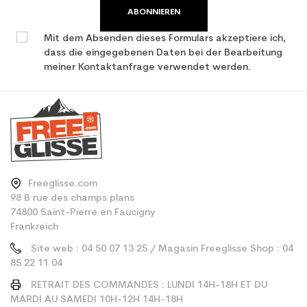
ABONNIEREN
Mit dem Absenden dieses Formulars akzeptiere ich,
dass die eingegebenen Daten bei der Bearbeitung
meiner Kontaktanfrage verwendet werden.
Freeglisse.com
98 B rue des champs plans
74800 Saint-Pierre en Faucigny
Frankreich
Site web : 04 50 07 13 25 / Magasin Freeglisse Shop : 04
85 22 11 04
RETRAIT DES COMMANDES : LUNDI 14H-18H ET DU
MARDI AU SAMEDI 10H-12H 14H-18H