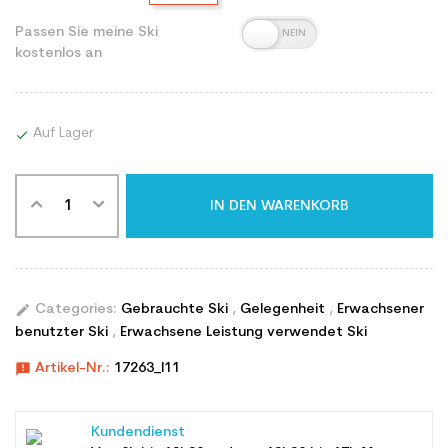
Passen Sie meine Ski
kostenlos an
Auf Lager

IN DEN WARENKORB
edit
Categories:
Gebrauchte Ski
,
Gelegenheit
,
Erwachsener
benutzter Ski
,
Erwachsene Leistung verwendet Ski
announcement
Artikel-Nr.:
17263_l11
Kundendienst