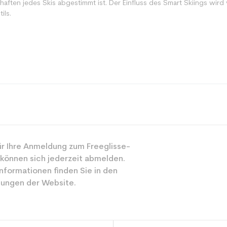
ten jedes Skis abgestimmt ist. Der Einfluss des Smart Skiings wird v
ils.
Spur
r Ihre Anmeldung zum Freeglisse-
Gemischt
 können sich jederzeit abmelden.
Mächtig
nformationen finden Sie in den
ungen der Website.
Schwarz
ür den Planeten (in kg)
3.9