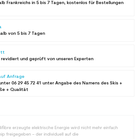
alb Frankreichs in 5 bis 7 Tagen, kostenlos für Bestellungen
a
halb von 5 bis 7 Tagen
tt
revidiert und geprüft von unseren Experten
auf Anfrage
unter
06 29 45 72 41
unter Angabe des Namens des Skis +
ße + Qualität
llifibre erzeugte elektrische Energie wird nicht mehr einfach
 freigegeben – der individuell auf die