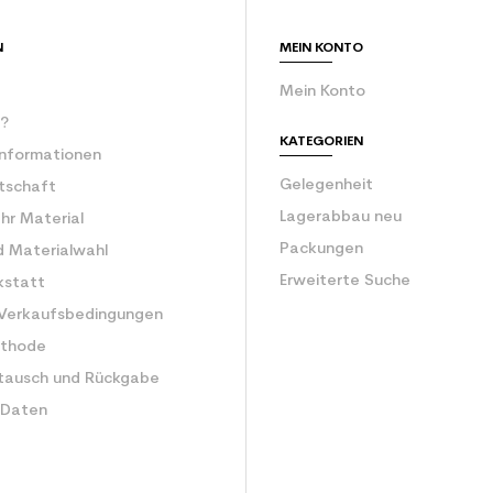
Erwachsene Le
N
MEIN KONTO
Mein Konto
r?
KATEGORIEN
Informationen
Gelegenheit
rtschaft
Lagerabbau neu
Ihr Material
Packungen
d Materialwahl
Erweiterte Suche
kstatt
 Verkaufsbedingungen
ethode
tausch und Rückgabe
 Daten