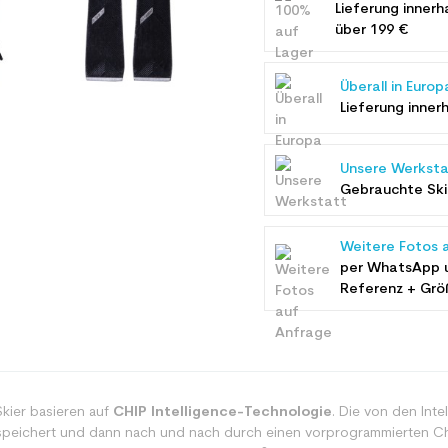
Lieferung innerh
über 199 €
Überall in Europ
Lieferung inner
Unsere Werksta
Gebrauchte Ski 
Weitere Fotos 
per WhatsApp 
Referenz + Grö
kier basieren
auf
CHIP Intelligence-Technologie
. Die von den Inte
speichert und dann nach und nach durch einen vorprogrammierten Chip