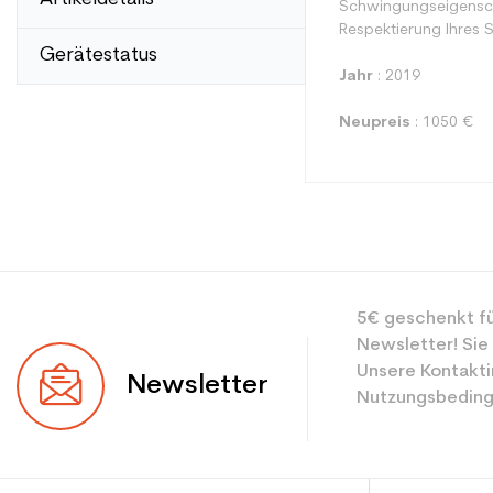
Schwingungseigenschaf
Respektierung Ihres St
Gerätestatus
Jahr
: 2019
Neupreis
: 1050 €
Typ
5€ geschenkt fü
Benutzer
Newsletter! Sie
Ebene
Unsere Kontakti
Newsletter
Nutzungsbeding
Farbe
CO2-Einsparungen f