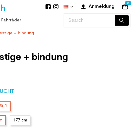
0
ch
Anmeldung
 Fahrräder
estige + bindung
stige + bindung
UCHT
ät B
cm
177 cm