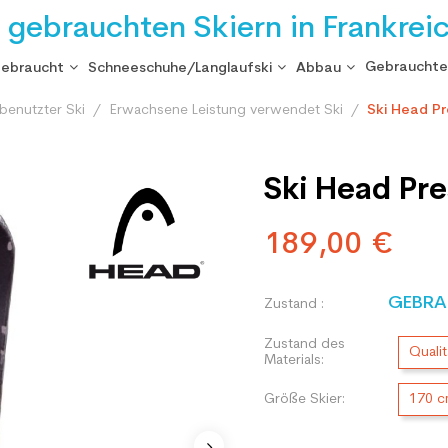
i gebrauchten Skiern in Frankrei
Gebrauchte
gebraucht
Schneeschuhe/Langlaufski
Abbau
benutzter Ski
Erwachsene Leistung verwendet Ski
Ski Head Pr
Ski Head Pre
189,00 €
GEBRA
Zustand :
Zustand des
Qualit
Materials:
Größe Skier:
170 