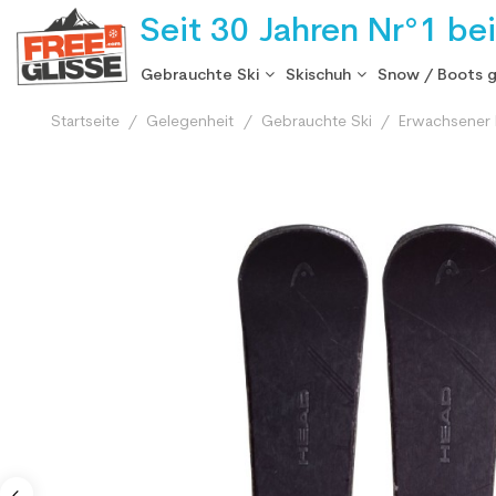
Seit 30 Jahren Nr°1 be
Gebrauchte Ski
Skischuh
Snow / Boots 
Startseite
Gelegenheit
Gebrauchte Ski
Erwachsener 