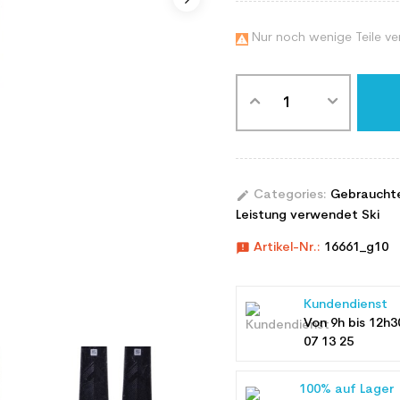
Nur noch wenige Teile ve

edit
Categories:
Gebraucht
Leistung verwendet Ski
announcement
Artikel-Nr.:
16661_g10
Kundendienst
Von 9h bis 12h3
07 13 25
100% auf Lager