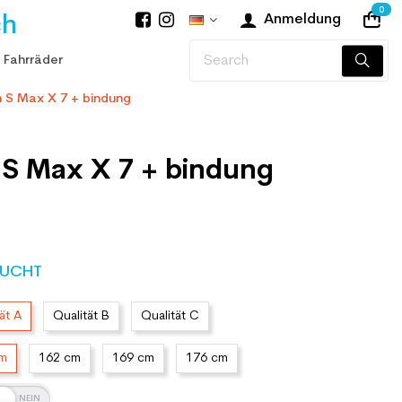
0
ch
Anmeldung
 Fahrräder
 S Max X 7 + bindung
 S Max X 7 + bindung
UCHT
ät A
Qualität B
Qualität C
cm
162 cm
169 cm
176 cm