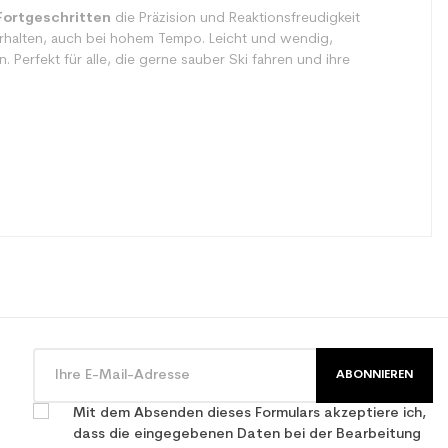
Fortgeschritten
die Präzision und Reaktionsfreudigkeit
erhalten, auch bei hohem Tempo. Leicht und wendig,
Perfekt für alle, die gerne sauber Ski fahren und ihre
ABONNIEREN
Mit dem Absenden dieses Formulars akzeptiere ich,
dass die eingegebenen Daten bei der Bearbeitung