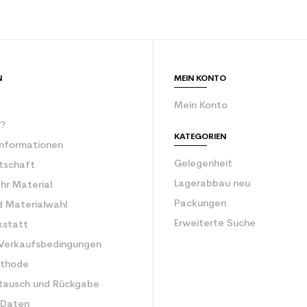
ür den Planeten (in kg)
3.9
Erwachsene Le
N
MEIN KONTO
Mein Konto
r?
KATEGORIEN
Informationen
Gelegenheit
rtschaft
Lagerabbau neu
Ihr Material
Packungen
d Materialwahl
Erweiterte Suche
kstatt
 Verkaufsbedingungen
ethode
tausch und Rückgabe
 Daten