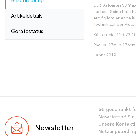
Beschreibung
DER
Salomon S/Max
suchen. Seine Konstru
Artikeldetails
ermöglicht er enge Ku
Technik auf der Piste 
Gerätestatus
Küstenlinie: 120-73-1
Radius: 17m in 176cm
Jahr
: 2019
Typ
5€ geschenkt fü
Benutzer
Newsletter! Sie
Ebene
Unsere Kontakti
Newsletter
Nutzungsbeding
Farbe