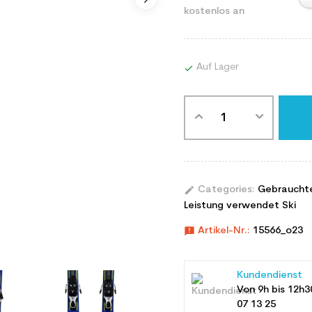
kostenlos an
Auf Lager

edit
Categories:
Gebraucht
Leistung verwendet Ski
announcement
Artikel-Nr.:
15566_o23
Kundendienst
Von 9h bis 12h3
07 13 25