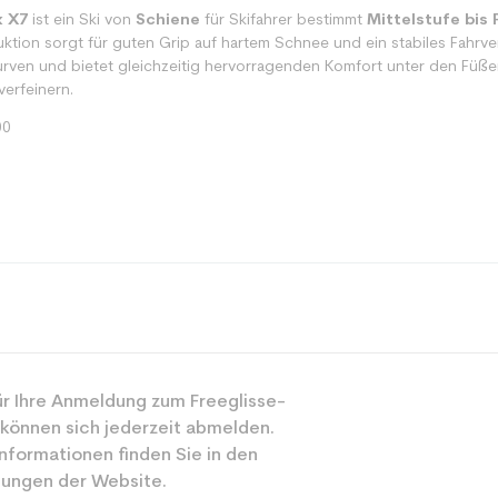
 X7
ist ein Ski von
Schiene
für Skifahrer bestimmt
Mittelstufe bis 
ktion sorgt für guten Grip auf hartem Schnee und ein stabiles Fahrv
rven und bietet gleichzeitig hervorragenden Komfort unter den Füßen. 
verfeinern.
00
Spur
r Ihre Anmeldung zum Freeglisse-
Gemischt
 können sich jederzeit abmelden.
Mächtig
nformationen finden Sie in den
ungen der Website.
Blau