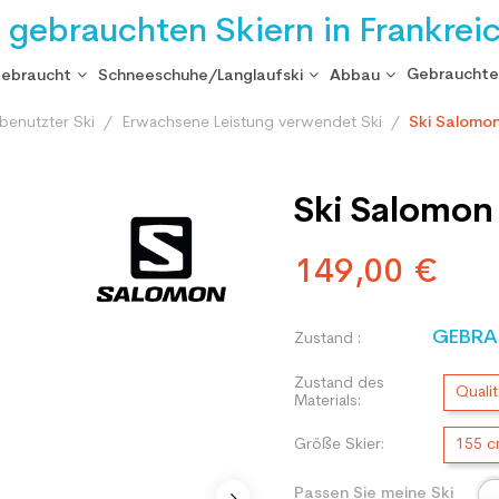
i gebrauchten Skiern in Frankrei
Gebrauchte
gebraucht
Schneeschuhe/Langlaufski
Abbau
benutzter Ski
Erwachsene Leistung verwendet Ski
Ski Salomon
Ski Salomon
149,00 €
GEBRA
Zustand :
Zustand des
Qualit
Materials:
Größe Skier:
155 
Passen Sie meine Ski