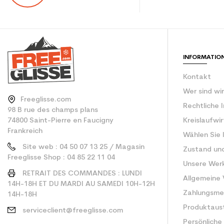
CO2-Einsparungen f
Type de produit
INFORMATIO
Kontakt
Wer sind wi
Freeglisse.com
Rechtliche 
98 B rue des champs plans
74800 Saint-Pierre en Faucigny
Kreislaufwi
Frankreich
Wählen Sie 
Site web : 04 50 07 13 25 / Magasin
Zustand un
Freeglisse Shop : 04 85 22 11 04
Unsere Wer
RETRAIT DES COMMANDES : LUNDI
Allgemeine
14H-18H ET DU MARDI AU SAMEDI 10H-12H
Zahlungsm
14H-18H
Produktaus
serviceclient@freeglisse.com
Persönliche