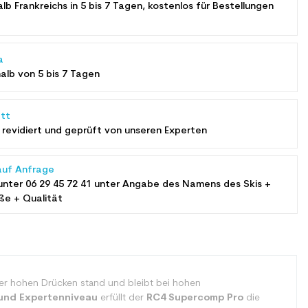
alb Frankreichs in 5 bis 7 Tagen, kostenlos für Bestellungen
a
halb von 5 bis 7 Tagen
tt
revidiert und geprüft von unseren Experten
auf Anfrage
unter
06 29 45 72 41
unter Angabe des Namens des Skis +
ße + Qualität
 er hohen Drücken stand und bleibt bei hohen
und Expertenniveau
erfüllt der
RC4 Supercomp Pro
die