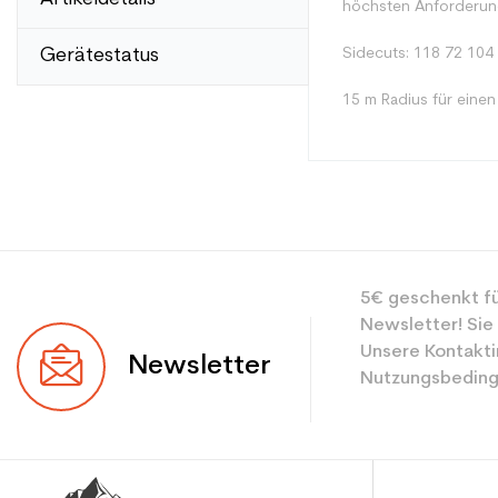
höchsten Anforderun
Gerätestatus
Sidecuts: 118 72 104
15 m Radius für einen
Typ
5€ geschenkt fü
Benutzer
Newsletter! Sie
Ebene
Unsere Kontakti
Newsletter
Nutzungsbeding
Farbe
CO2-Einsparungen f
Type de produit