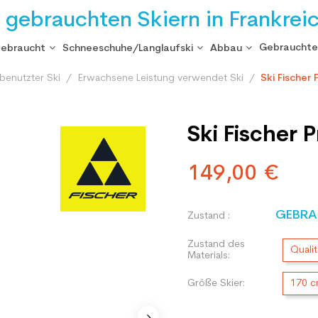
i gebrauchten Skiern in Frankrei
Gebrauchte
gebraucht
Schneeschuhe/Langlaufski
Abbau
benutzter Ski
Erwachsene Leistung verwendet Ski
Ski Fischer
Ski Fischer
149,00 €
GEBRA
Zustand :
Zustand des
Qualit
Materials:
Größe Skier:
170 