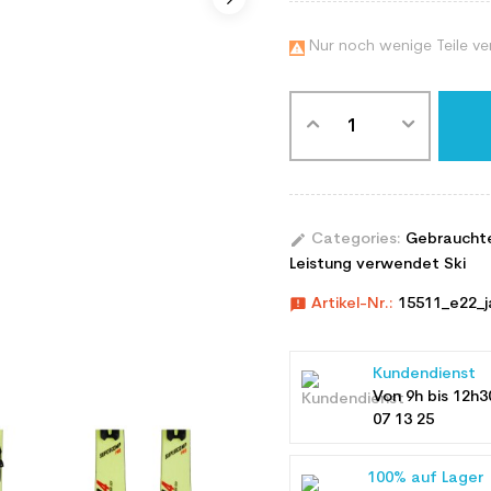
Nur noch wenige Teile ve

edit
Categories:
Gebraucht
Leistung verwendet Ski
announcement
Artikel-Nr.:
15511_e22_
Kundendienst
Von 9h bis 12h3
07 13 25
100% auf Lager