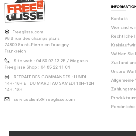
INFORMATIO
Kontakt
Wer sind wi
Freeglisse.com
Rechtliche 
98 B rue des champs plans
74800 Saint-Pierre en Faucigny
Kreislaufwi
Frankreich
Wählen Sie 
Site web : 04 50 07 13 25 / Magasin
Zustand un
Freeglisse Shop : 04 85 22 11 04
Unsere Wer
RETRAIT DES COMMANDES : LUNDI
Allgemeine
14H-18H ET DU MARDI AU SAMEDI 10H-12H
Zahlungsm
14H-18H
Produktaus
serviceclient@freeglisse.com
Persönliche