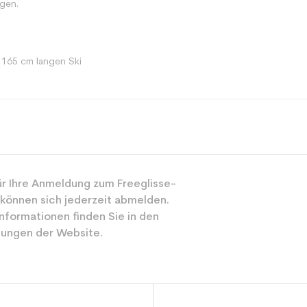
gen.
 165 cm langen Ski
Racing
r Ihre Anmeldung zum Freeglisse-
Gemischt
 können sich jederzeit abmelden.
Experte
nformationen finden Sie in den
ungen der Website.
Gelb
ür den Planeten (in kg)
3.9
Erwachsene Le