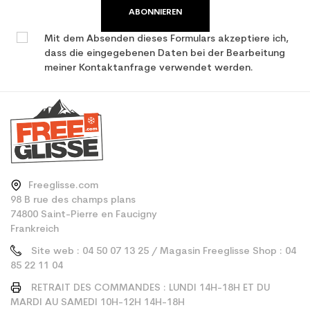
ABONNIEREN
Mit dem Absenden dieses Formulars akzeptiere ich,
dass die eingegebenen Daten bei der Bearbeitung
meiner Kontaktanfrage verwendet werden.
Freeglisse.com
98 B rue des champs plans
74800 Saint-Pierre en Faucigny
Frankreich
Site web : 04 50 07 13 25 / Magasin Freeglisse Shop : 04
85 22 11 04
RETRAIT DES COMMANDES : LUNDI 14H-18H ET DU
MARDI AU SAMEDI 10H-12H 14H-18H