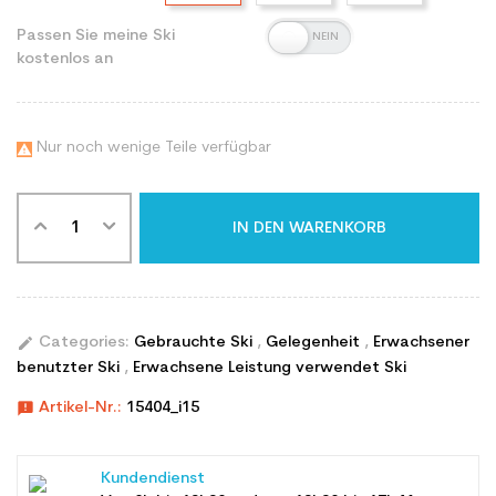
Passen Sie meine Ski
kostenlos an
Nur noch wenige Teile verfügbar

IN DEN WARENKORB
edit
Categories:
Gebrauchte Ski
,
Gelegenheit
,
Erwachsener
benutzter Ski
,
Erwachsene Leistung verwendet Ski
announcement
Artikel-Nr.:
15404_i15
Kundendienst