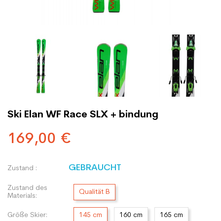
Ski Elan WF Race SLX + bindung
169,00 €
GEBRAUCHT
Zustand :
Zustand des
Qualität B
Materials:
Größe Skier:
145 cm
160 cm
165 cm