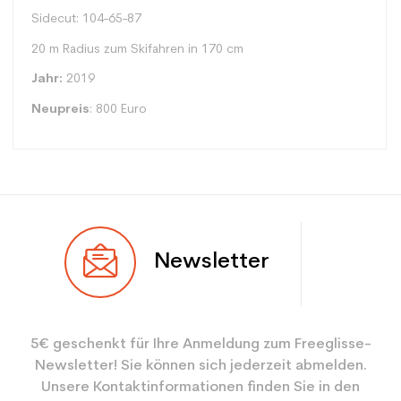
Sidecut: 104-65-87
20 m Radius zum Skifahren in 170 cm
Jahr:
2019
Neupreis
: 800 Euro
Typ
Racing
Newsletter
Benutzer
Gemischt
Ebene
Experte
5€ geschenkt für Ihre Anmeldung zum Freeglisse-
Farbe
Grau
Newsletter! Sie können sich jederzeit abmelden.
CO2-Einsparungen für
3.9
Unsere Kontaktinformationen finden Sie in den