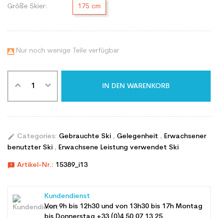
Größe Skier:
175 cm
Nur noch wenige Teile verfügbar

IN DEN WARENKORB
edit
Categories:
Gebrauchte Ski
,
Gelegenheit
,
Erwachsener
benutzter Ski
,
Erwachsene Leistung verwendet Ski
announcement
Artikel-Nr.:
15389_i13
Kundendienst
Von 9h bis 12h30 und von 13h30 bis 17h Montag
bis Donnerstag +33 (0)4 50 07 13 25