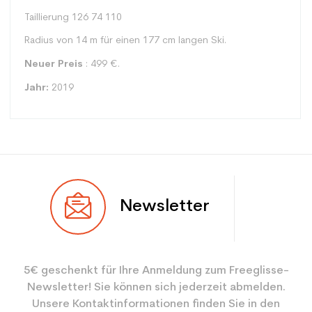
Taillierung 126 74 110
Radius von 14 m für einen 177 cm langen Ski.
Neuer Preis
: 499 €.
Jahr:
2019
Typ
Spur
Newsletter
Benutzer
Gemischt
Ebene
Mächtig
5€ geschenkt für Ihre Anmeldung zum Freeglisse-
Farbe
Grün
Newsletter! Sie können sich jederzeit abmelden.
CO2-Einsparungen für
3.9
Unsere Kontaktinformationen finden Sie in den