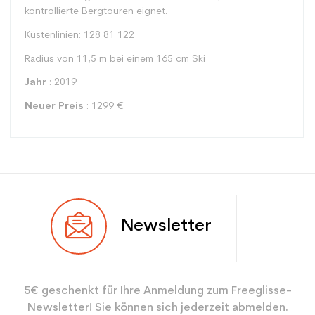
kontrollierte Bergtouren eignet.
Küstenlinien: 128 81 122
Radius von 11,5 m bei einem 165 cm Ski
Jahr
: 2019
Neuer Preis
: 1299 €
Typ
Mehrwertig
Newsletter
Benutzer
Gemischt
Ebene
Mächtig
5€ geschenkt für Ihre Anmeldung zum Freeglisse-
Farbe
Grau
Newsletter! Sie können sich jederzeit abmelden.