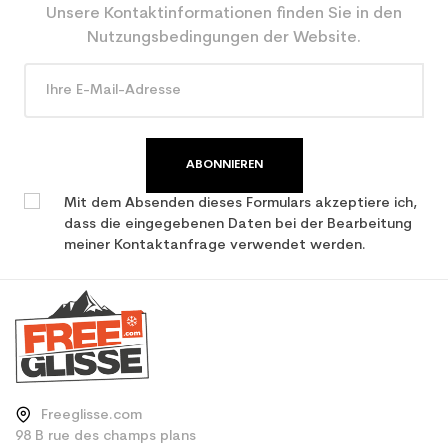
CO2-Einsparungen für
3.9
Unsere Kontaktinformationen finden Sie in den
den Planeten (in kg)
Nutzungsbedingungen der Website.
Type de produit
Erwachsene Leistung
verwendet Ski
ABONNIEREN
Mit dem Absenden dieses Formulars akzeptiere ich,
dass die eingegebenen Daten bei der Bearbeitung
meiner Kontaktanfrage verwendet werden.
Freeglisse.com
98 B rue des champs plans