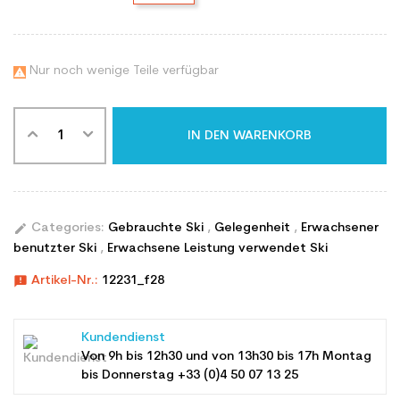
Nur noch wenige Teile verfügbar

IN DEN WARENKORB
edit
Categories:
Gebrauchte Ski
,
Gelegenheit
,
Erwachsener
benutzter Ski
,
Erwachsene Leistung verwendet Ski
announcement
Artikel-Nr.:
12231_f28
Kundendienst
Von 9h bis 12h30 und von 13h30 bis 17h Montag
bis Donnerstag +33 (0)4 50 07 13 25