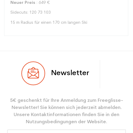
Neuer Preis
: 649 €
Sidecuts: 120 73 103
15 m Radius für einen 170 cm langen Ski
Typ
Spur
Newsletter
Benutzer
Gemischt
Ebene
Sportliche Freizeit
5€ geschenkt für Ihre Anmeldung zum Freeglisse-
Farbe
Weiß
Newsletter! Sie können sich jederzeit abmelden.
CO2-Einsparungen für
3.9
Unsere Kontaktinformationen finden Sie in den
den Planeten (in kg)
Nutzungsbedingungen der Website.