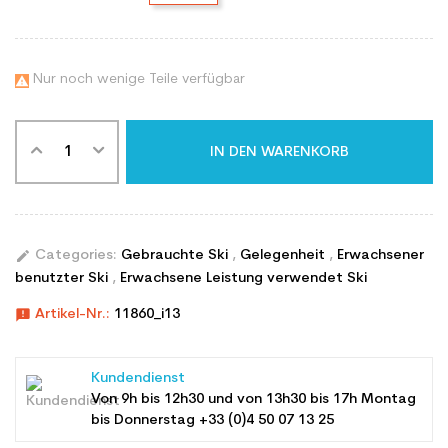
Nur noch wenige Teile verfügbar

IN DEN WARENKORB
edit
Categories:
Gebrauchte Ski
,
Gelegenheit
,
Erwachsener
benutzter Ski
,
Erwachsene Leistung verwendet Ski
announcement
Artikel-Nr.:
11860_i13
Kundendienst
Von 9h bis 12h30 und von 13h30 bis 17h Montag
bis Donnerstag +33 (0)4 50 07 13 25