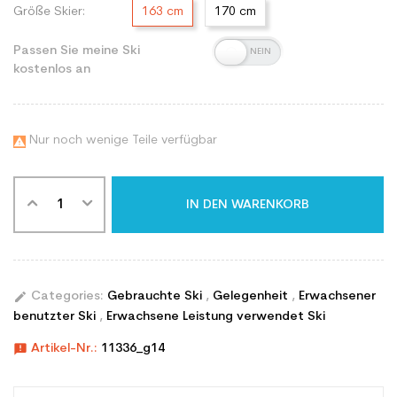
Größe Skier:
163 cm
170 cm
Passen Sie meine Ski
kostenlos an
Nur noch wenige Teile verfügbar

IN DEN WARENKORB
edit
Categories:
Gebrauchte Ski
,
Gelegenheit
,
Erwachsener
benutzter Ski
,
Erwachsene Leistung verwendet Ski
announcement
Artikel-Nr.:
11336_g14