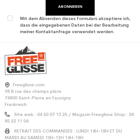
ABONNIEREN
Mit dem Absenden dieses Formulars akzeptiere ich,
dass die eingegebenen Daten bei der Bearbeitung
meiner Kontaktanfrage verwendet werden.
Freeglisse.com
98 B rue des champs plans
74800 Saint-Pierre en Faucigny
Frankreich
Site web : 04 50 07 13 25 / Magasin Freeglisse Shop : 04
85 22 11 04
RETRAIT DES COMMANDES : LUNDI 14H-18H ET DU
MARDI AU SAMEDI 10H-12H 14H-18H