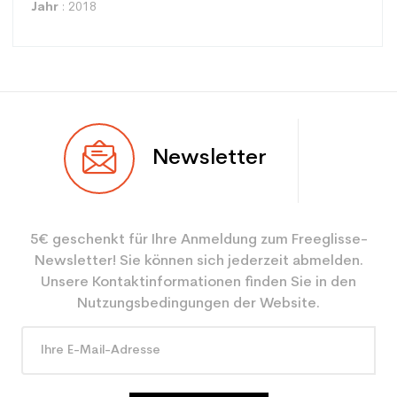
Jahr
: 2018
Typ
Racing
Newsletter
Benutzer
Gemischt
Ebene
Experte
5€ geschenkt für Ihre Anmeldung zum Freeglisse-
Farbe
Rot
Newsletter! Sie können sich jederzeit abmelden.
CO2-Einsparungen für
3.9
Unsere Kontaktinformationen finden Sie in den
den Planeten (in kg)
Nutzungsbedingungen der Website.
Type de produit
Erwachsene Leistung
verwendet Ski