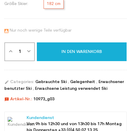
Größe Skier:
182 cm
Nur noch wenige Teile verfügbar

IN DEN WARENKORB
edit
Categories:
Gebrauchte Ski
,
Gelegenheit
,
Erwachsener
benutzter Ski
,
Erwachsene Leistung verwendet Ski
announcement
Artikel-Nr.:
10973_g03
Kundendienst
Von 9h bis 12h30 und von 13h30 bis 17h Montag
bis Donnerstag +33 (0)4 50 07 13 25