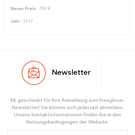
Neuer Preis
: 799 €
Jahr
: 2012
Typ
Mehrwertig
Newsletter
Benutzer
Gemischt
Ebene
Mächtig
5€ geschenkt für Ihre Anmeldung zum Freeglisse-
Farbe
Schwarz
Newsletter! Sie können sich jederzeit abmelden.
CO2-Einsparungen für
3.9
Unsere Kontaktinformationen finden Sie in den
den Planeten (in kg)
Nutzungsbedingungen der Website.
Type de produit
Erwachsene Leistung