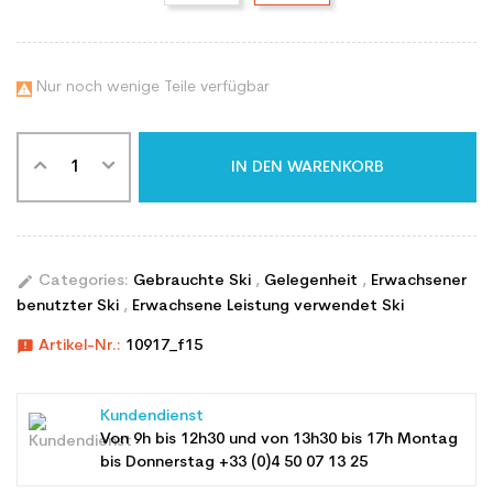
Nur noch wenige Teile verfügbar

IN DEN WARENKORB
edit
Categories:
Gebrauchte Ski
,
Gelegenheit
,
Erwachsener
benutzter Ski
,
Erwachsene Leistung verwendet Ski
announcement
Artikel-Nr.:
10917_f15
Kundendienst
Von 9h bis 12h30 und von 13h30 bis 17h Montag
bis Donnerstag +33 (0)4 50 07 13 25