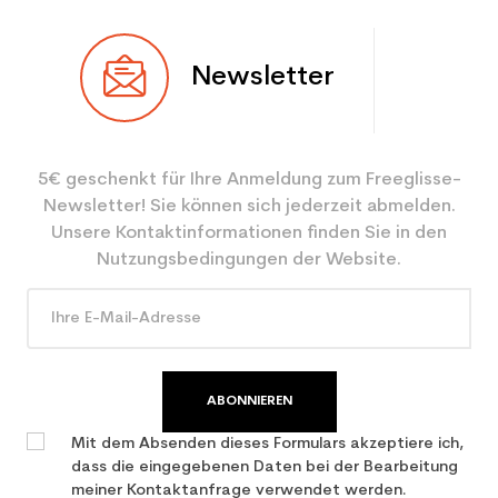
Typ
Spur
Newsletter
Benutzer
Gemischt
Ebene
Mächtig
5€ geschenkt für Ihre Anmeldung zum Freeglisse-
Farbe
Schwarz
Newsletter! Sie können sich jederzeit abmelden.
CO2-Einsparungen für
3.9
Unsere Kontaktinformationen finden Sie in den
den Planeten (in kg)
Nutzungsbedingungen der Website.
Type de produit
Erwachsene Leistung
verwendet Ski
ABONNIEREN
Mit dem Absenden dieses Formulars akzeptiere ich,
dass die eingegebenen Daten bei der Bearbeitung
meiner Kontaktanfrage verwendet werden.