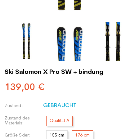
Ski Salomon X Pro SW + bindung
139,00 €
GEBRAUCHT
Zustand :
Zustand des
Qualität A
Materials:
Größe Skier:
155 cm
176 cm