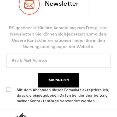
Newsletter
Benutzer
Gemischt
Ebene
Experte
5€ geschenkt für Ihre Anmeldung zum Freeglisse-
Farbe
Rot
Newsletter! Sie können sich jederzeit abmelden.
CO2-Einsparungen für
3.9
Unsere Kontaktinformationen finden Sie in den
den Planeten (in kg)
Nutzungsbedingungen der Website.
Type de produit
Erwachsene Leistung
verwendet Ski
ABONNIEREN
Mit dem Absenden dieses Formulars akzeptiere ich,
dass die eingegebenen Daten bei der Bearbeitung
meiner Kontaktanfrage verwendet werden.