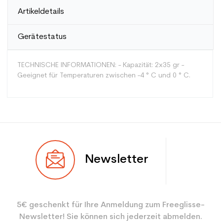
Artikeldetails
Gerätestatus
TECHNISCHE INFORMATIONEN: - Kapazität: 2x35 gr -
Geeignet für Temperaturen zwischen -4 ° C und 0 ° C.
Typ
Mehrwertig
Newsletter
Benutzer
Gemischt
Farbe
Gelb
5€ geschenkt für Ihre Anmeldung zum Freeglisse-
Type de produit
Entretien ski
Newsletter! Sie können sich jederzeit abmelden.