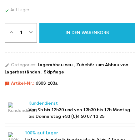
Auf Lager

IN DEN WARENKORB
edit
Categories:
Lagerabbau neu
,
Zubehör zum Abbau von
Lagerbeständen
,
Skipflege
announcement
Artikel-Nr.:
6303_z03a
Kundendienst
Von 9h bis 12h30 und von 13h30 bis 17h Montag
bis Donnerstag +33 (0)4 50 07 13 25
100% auf Lager
Lieferung innerhalb Frankreichs in 5 bis 7 Tagen,