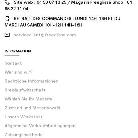
Site web : 04 50 07 13 25 / Magasin Freeglisse Shop : 04
85 22 11 04
RETRAIT DES COMMANDES : LUNDI 14H-18H ET DU
MARDI AU SAMEDI 10H-12H 14H-18H
serviceclient@freeglisse.com
INFORMATION
Kontakt
Wer sind wir?
Rechtliche Informationen
Kreislaufwirtschaft
Wählen Sie Ihr Material
Zustand und Materialwahl
Unsere Werkstatt
Allgemeine Verkaufsbedingungen
Zahlungsmethode