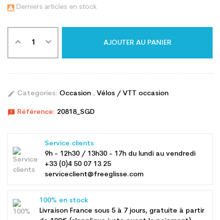
Derniers articles en stock

AJOUTER AU PANIER
edit
Categories:
Occasion
,
Vélos / VTT occasion
announcement
Référence:
20818_SGD
Service clients
9h - 12h30 / 13h30 - 17h du lundi au vendredi
+33 (0)4 50 07 13 25
serviceclient@freeglisse.com
100% en stock
Livraison France sous 5 à 7 jours, gratuite à partir