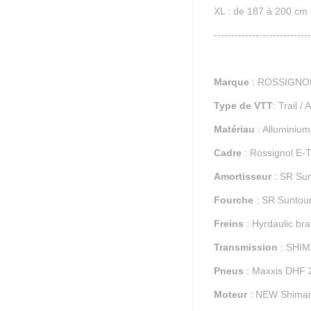
XL : de 187 à 200 cm
----------------------------
Marque
: ROSSIGNO
Type de VTT
: Trail /
Matériau
: Alluminium
Cadre
: Rossignol E-
Amortisseur
: SR Su
Fourche
: SR Suntou
Freins
: Hyrdaulic b
Transmission
: SHI
Pneus
: Maxxis DHF 
Moteur
: NEW Shima