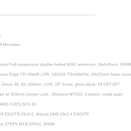
-----------------------------------------------------------------
L
 All Mountain
Track Fulll suspension double-butted 6061 aluminum, Hydroform, SRAM
ntour Edge TR UNAIR LOR, 185X50 TRUNNION, 28x25mm lower mou
r Zeron 35, Air, 150mm, LOR, 29" boost, gloss black, 44 OFFSET
rake w/ 203mm Center Lock,, Shimano MT420, 4-piston, metal pads
MANO CUES SGS 10
29 EXO/TR 29x2.6, Maxxis DHR 29x2.4 EXO/TR
no STEPS MTB EP601, 85NM