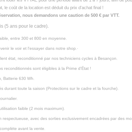
 louer les VTTAE pour une période allant de 1 à 7 jours, afin de pou
t, le coût de la location est déduit du prix d'achat final !
réservation, nous demandons une caution de 500 € par VTT.
s (5 ans pour le cadre).
aible, entre
3
00 et
8
00 en moyenne.
enir le voir et l'essayer dans notre shop.
·
lent état, reconditionné par nos techniciens cycles à Besançon.
s reconditionnés sont éligibles à la Prime d'État !
 Batterie 630 Wh.
s durant toute la saison (Protections sur le cadre et la fourche).
ournalier.
tilisation faible (2 mois maximum).
ion respectueuse, avec des sorties exclusivement encadrées par des mo
complète avant la vente.