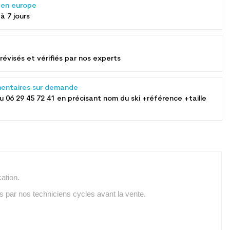
s en europe
 à 7 jours
révisés et vérifiés par nos experts
entaires sur demande
au
06 29 45 72 41
en précisant nom du ski +référence +taille
ation.
és par nos techniciens cycles avant la vente.