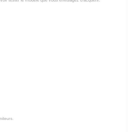
voir tester le modèle que vous envisagez d'acquérir.
niteurs.