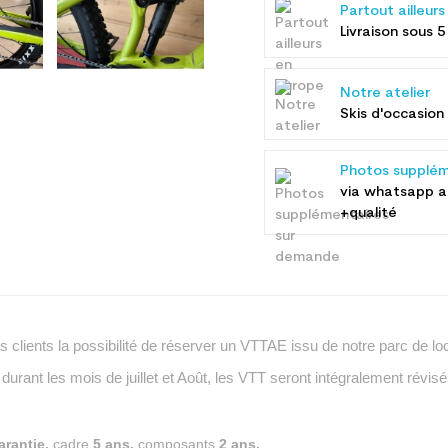
Partout ailleur
Livraison sous 5
Notre atelier
Skis d'occasion 
Photos supplém
via whatsapp 
+qualité
clients la possibilité de réserver un VTTAE issu de notre parc de loc
 durant les mois de juillet et Août, les VTT seront intégralement révis
----------------
arantie,
cadre
5 ans,
composants
2 ans.