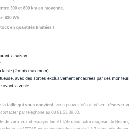
 entre 300 et 800 km en moyenne.
rie
630 Wh
.
ock en quantités limitées !
--------------------------------
urant la saison
r
on faible (2 mois maximum)
ectueuse, avec des sorties exclusivement encadrées par des moniteur
 avant la vente.
--------------------------------------------
 la taille qui vous convient
, vous pouvez dès à présent
réserver v
contacter par téléphone au 03 81 53 38 30.
lité de venir voir et essayer les VTTAE dans notre magasin de Besan