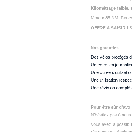
Kilométrage faible,
Moteur
85 NM
, Batte
OFFRE A SAISIR ! St
----------------------------
Nos garanties
:
Des vélos protégés d
Un entretien journalie
Une durée d’utilisati
Une utilisation resp
Une révision complète
----------------------------
Pour être sûr d'avoir
N'hésitez pas à nous 
Vous avez la possibi