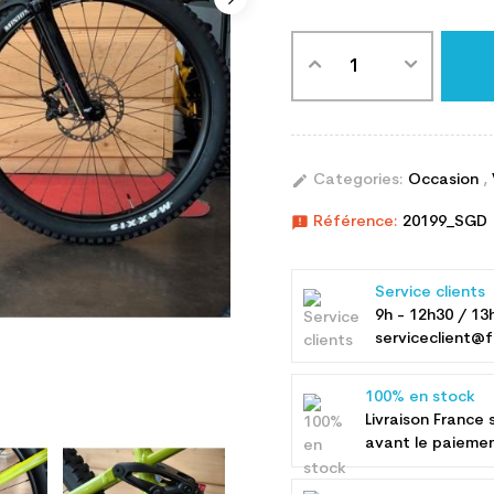
edit
Categories:
Occasion
,
announcement
Référence:
20199_SGD
Service clients
9h - 12h30 / 13
serviceclient@f
100% en stock
Livraison France 
avant le paieme