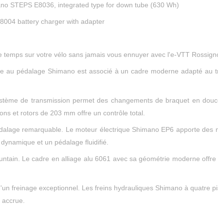
o STEPS E8036, integrated type for down tube (630 Wh)
004 battery charger with adapter
 temps sur votre vélo sans jamais vous ennuyer avec l'e-VTT Rossign
ce au pédalage Shimano est associé à un cadre moderne adapté au tr
e système de transmission permet des changements de braquet en douc
ns et rotors de 203 mm offre un contrôle total.
dalage remarquable. Le moteur électrique Shimano EP6 apporte des 
n dynamique et un pédalage fluidifié.
ntain. Le cadre en alliage alu 6061 avec sa géométrie moderne offre u
 d'un freinage exceptionnel. Les freins hydrauliques Shimano à quatre p
 accrue.