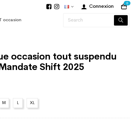
0
Connexion
T occasion
que occasion tout suspendu
andate Shift 2025
M
L
XL