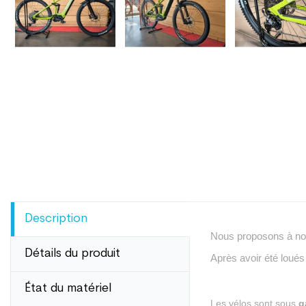
Description
Nous proposons à nos 
Détails du produit
A
près avoir été loués
----------------------------
État du matériel
Les vélos sont sous
g