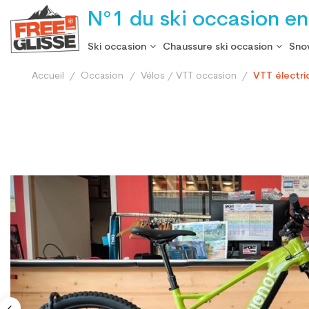
N°1 du ski occasion en
Ski occasion
Chaussure ski occasion
Sno
Accueil
Occasion
Vélos / VTT occasion
VTT électr