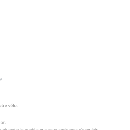
s
otre vélo.
çon.