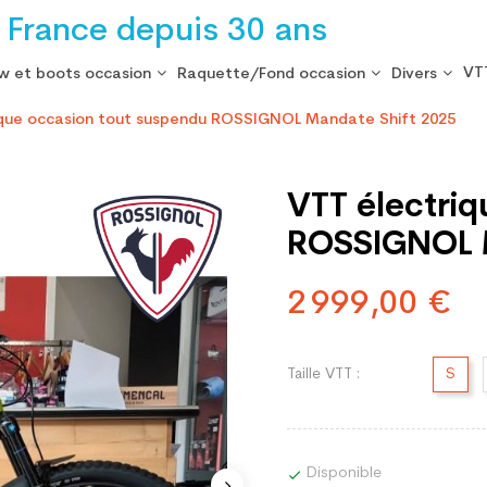
 France depuis 30 ans
VT
w et boots occasion
Raquette/Fond occasion
Divers
ique occasion tout suspendu ROSSIGNOL Mandate Shift 2025
VTT électri
ROSSIGNOL M
2 999,00 €
Taille VTT :
S
Disponible
