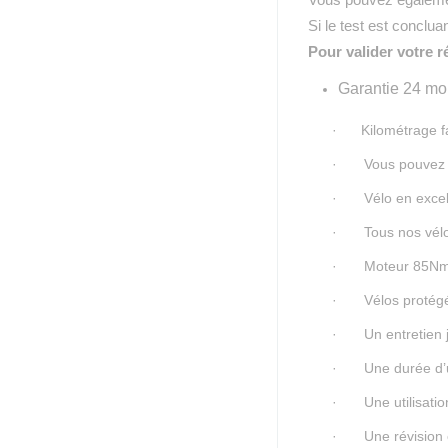
Vous pouvez également
Si le test est concluan
Pour valider votre 
Garantie 24 moi
·
Kilométrage f
·
Vous pouvez v
·
Vélo en excel
·
Tous nos vélo
·
Moteur 85Nm,
·
Vélos protégé
·
Un entretien j
·
Une durée d’u
·
Une utilisat
·
Une révision 