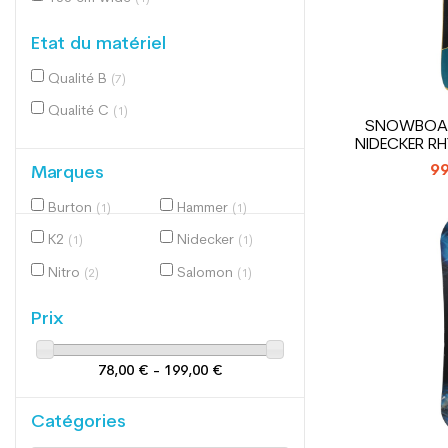
Etat du matériel
Qualité B
(7)
Qualité C
(1)
SNOWBOA
NIDECKER RH
99
Marques
Burton
Hammer
(1)
(1)
K2
Nidecker
(1)
(1)
Nitro
Salomon
(2)
(1)
Prix
78,00 € - 199,00 €
Catégories