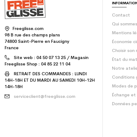
INFORMATIO
Contact
Qui sommes
Freeglisse.com
Mentions lé
98 B rue des champs plans
74800 Saint-Pierre en Faucigny
Économie ci
France
Choisir son 
Site web : 04 50 07 13 25 / Magasin
État du mat
Freeglisse Shop : 04 85 22 11 04
Notre ateli
RETRAIT DES COMMANDES : LUNDI
Conditions 
14H-18H ET DU MARDI AU SAMEDI 10H-12H
Modes de p
14H-18H
Échange et 
serviceclient@freeglisse.com
Données pe