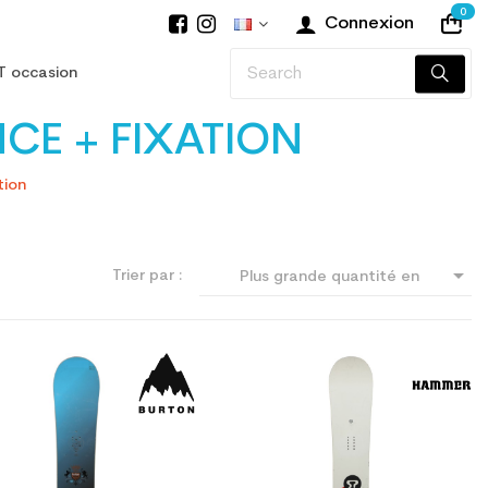
0
Connexion
T occasion
E + FIXATION
tion

Trier par :
Plus grande quantité en
premier