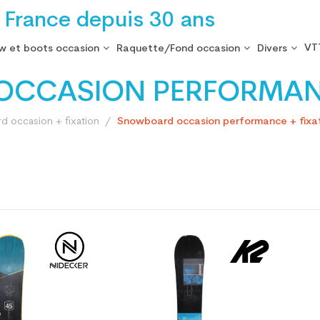
 France depuis 30 ans
VT
w et boots occasion
Raquette/Fond occasion
Divers
CCASION PERFORMANC
 occasion + fixation
Snowboard occasion performance + fixa