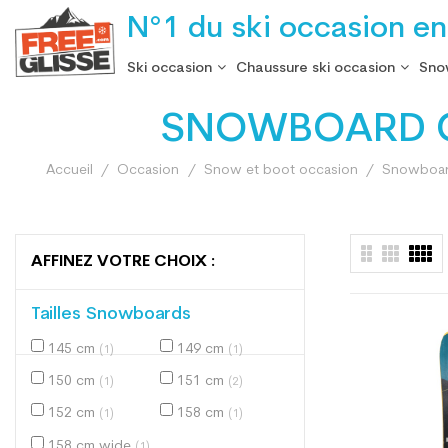
N°1 du ski occasion en
Ski occasion
Chaussure ski occasion
Sno
SNOWBOARD O
Accueil
Occasion
Snow et boot occasion
Snowboard
AFFINEZ VOTRE CHOIX :
Tailles Snowboards
145 cm
149 cm
(1)
(1)
150 cm
151 cm
(1)
(2)
152 cm
158 cm
(1)
(1)
158 cm wide
(1)