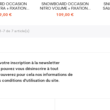
RD OCCASION
SNOWBOARD OCCASION
SN
TRA + FIXATION
NITRO VOLUME + FIXATIONS
SA
OQUE
COQUE
9,00 €
109,00 €
-7 de 7 article(s)
votre inscription à la newsletter
 pouvez vous désinscrire à tout
ouverez pour cela nos informations de
 conditions d'utilisation du site.