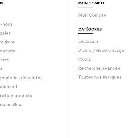
NS
MON COMPTE
Mon Compte
-nous
CATÉGORIES
gales
Occasion
rculaire
Divers / déco vintage
matériel
Packs
ériel
Recherche avancée
er
Toutes nos Marques
générales de ventes
aiement
retour produits
rsonnelles