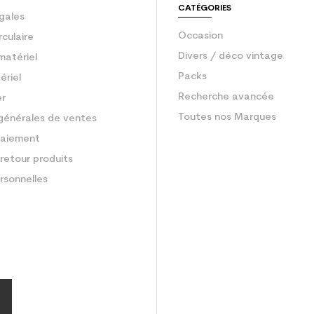
CATÉGORIES
gales
Occasion
rculaire
Divers / déco vintage
matériel
Packs
ériel
Recherche avancée
er
Toutes nos Marques
générales de ventes
aiement
retour produits
rsonnelles