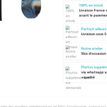
100% en stock
Livraison France 
avant le paieme
Partout ailleur
Livraison sous 5
Notre atelier
Skis d'occasion 
Photos supplém
via whatsapp 
+qualité
partie des modèles emblématiques de Nitro Snowboards, conçue pour o