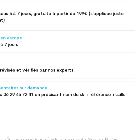
sous 5 à 7 jours, gratuite à partir de 199€ (s'applique juste
nt)
s en europe
 à 7 jours
révisés et vérifiés par nos experts
entaires sur demande
au
06 29 45 72 41
en précisant nom du ski +référence +taille
ffrir une expérience fluide et rassurante. Son profil Cam-