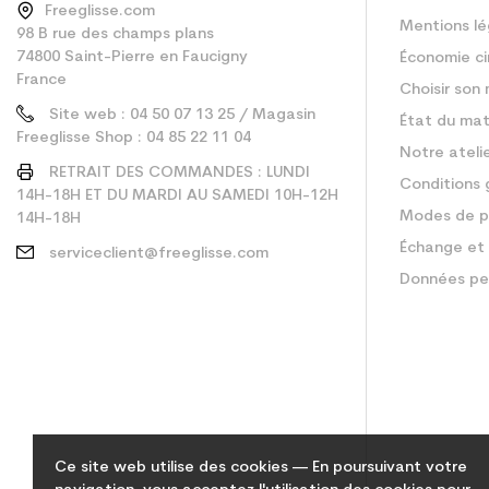
Freeglisse.com
Mentions lé
98 B rue des champs plans
74800 Saint-Pierre en Faucigny
Économie ci
France
Choisir son 
Site web : 04 50 07 13 25 / Magasin
État du mat
Freeglisse Shop : 04 85 22 11 04
Notre ateli
RETRAIT DES COMMANDES : LUNDI
Conditions 
14H-18H ET DU MARDI AU SAMEDI 10H-12H
Modes de p
14H-18H
Échange et 
serviceclient@freeglisse.com
Données pe
Ce site web utilise des cookies — En poursuivant votre