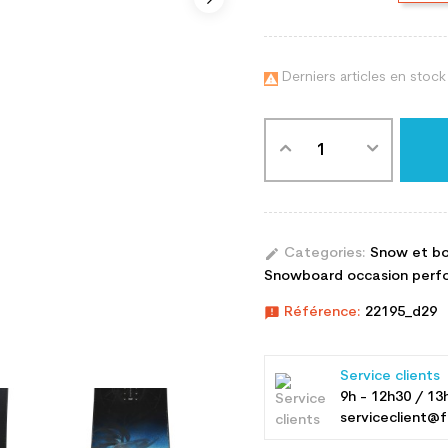
Derniers articles en stock

edit
Categories:
Snow et b
Snowboard occasion perfo
announcement
Référence:
22195_d29
Service clients
9h - 12h30 / 13
serviceclient@f