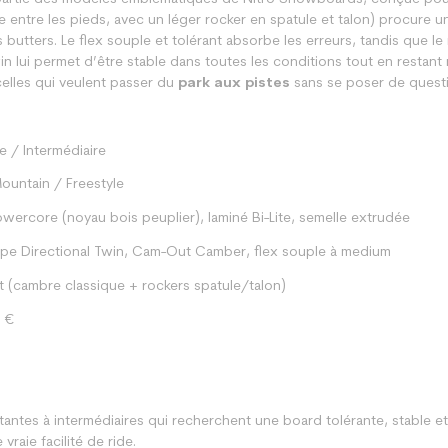
 entre les pieds, avec un léger rocker en spatule et talon) procure 
butters. Le flex souple et tolérant absorbe les erreurs, tandis que l
in lui permet d’être stable dans toutes les conditions tout en restan
celles qui veulent passer du
park aux pistes
sans se poser de quest
e / Intermédiaire
Mountain / Freestyle
owercore (noyau bois peuplier), laminé Bi-Lite, semelle extrudée
pe Directional Twin, Cam-Out Camber, flex souple à medium
 (cambre classique + rockers spatule/talon)
0 €
antes à intermédiaires qui recherchent une board tolérante, stable e
 vraie facilité de ride.