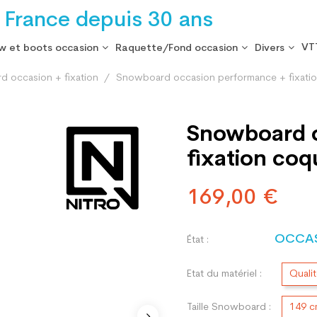
 France depuis 30 ans
VT
w et boots occasion
Raquette/Fond occasion
Divers
 occasion + fixation
Snowboard occasion performance + fixati
Snowboard o
fixation coq
169,00 €
OCCA
État :
Etat du matériel :
Quali
Taille Snowboard :
149 