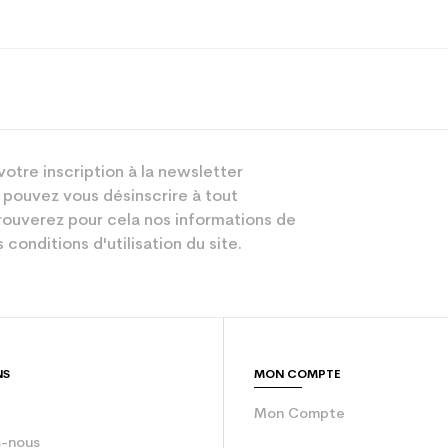
All mountain
votre inscription à la newsletter
Femme
 pouvez vous désinscrire à tout
Performant
ouverez pour cela nos informations de
 conditions d'utilisation du site.
Noir
sion : Economie CO² (en kg)
2.34
Snowboard occ
NS
MON COMPTE
Mon Compte
-nous