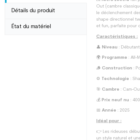
Out (cambre classique
Détails du produit
le déclenchement des 
shape directionnel tw
État du matériel
et fun, parfaite pour 
Caractéristiques :
👤
Niveau
: Débutant
🌍
Programme
: All-
🪵
Construction
: P
⚙️
Technologie
: Sha
🎯
Cambre
: Cam-Out
💰
Prix neuf nu
: 40
📅
Année
: 2025
Idéal pour :
👉 Les rideuses début
un style naturel et une