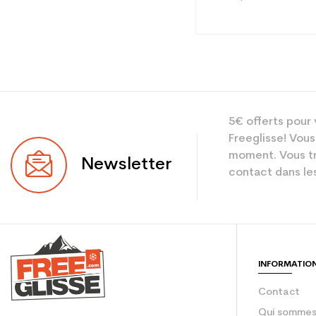
Type
5€ offerts pour 
Utilisateur
Freeglisse! Vous
Niveau
moment. Vous tr
Newsletter
contact dans les
Coloris
En achetant d'occa
Type de produit
INFORMATIO
Contact
Qui sommes