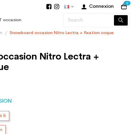
0
Connexion
T occasion
on
Snowboard occasion Nitro Lectra + fixation coque
ccasion Nitro Lectra +
ue
SION
té B
cm