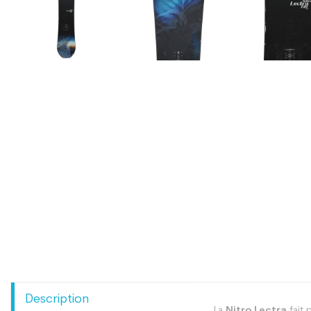
Description
La
Nitro Lectra
fait 