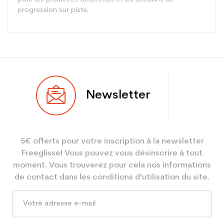
progression sur piste.
Type
Polyvalent
Newsletter
Utilisateur
Junior
Niveau
Loisir
5€ offerts pour votre inscription à la newsletter
Coloris
Bleu
Freeglisse! Vous pouvez vous désinscrire à tout
En achetant d'occasion :
2.34
moment. Vous trouverez pour cela nos informations
Economie CO² (en kg)
de contact dans les conditions d'utilisation du site.
Type de produit
Snowboard occasion loisir +
fixation