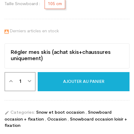
Taille Snowboard :
105 cm
Derniers articles en stock

Régler mes skis (achat skis+chaussures
uniquement)
AJOUTER AU PANIER
edit
Categories:
Snow et boot occasion
,
Snowboard
occasion + fixation
,
Occasion
,
Snowboard occasion loisir +
fixation