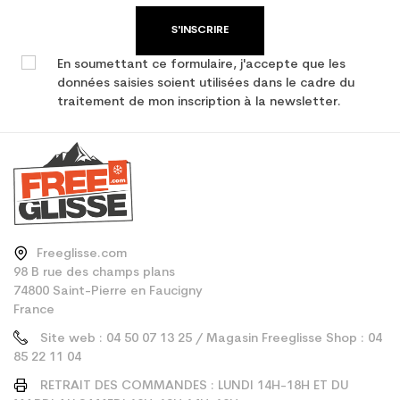
S'INSCRIRE
En soumettant ce formulaire, j'accepte que les
données saisies soient utilisées dans le cadre du
traitement de mon inscription à la newsletter.
Freeglisse.com
98 B rue des champs plans
74800 Saint-Pierre en Faucigny
France
Site web : 04 50 07 13 25 / Magasin Freeglisse Shop : 04
85 22 11 04
RETRAIT DES COMMANDES : LUNDI 14H-18H ET DU