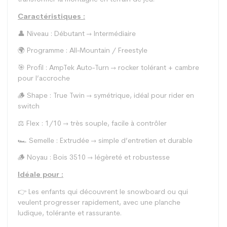
Caractéristiques :
👤 Niveau : Débutant → Intermédiaire
🌍 Programme : All-Mountain / Freestyle
🎯 Profil : AmpTek Auto-Turn → rocker tolérant + cambre
pour l’accroche
🪵 Shape : True Twin → symétrique, idéal pour rider en
switch
⚖️ Flex : 1/10 → très souple, facile à contrôler
🏎️ Semelle : Extrudée → simple d’entretien et durable
🪵 Noyau : Bois 3510 → légèreté et robustesse
Idéale pour :
👉 Les enfants qui découvrent le snowboard ou qui
veulent progresser rapidement, avec une planche
ludique, tolérante et rassurante.