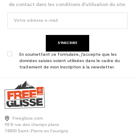
Economie CO² (en kg)
de contact dans les conditions d'utilisation du site.
Type de produit
Snowboard occasion loisir +
fixation
S'INSCRIRE
En soumettant ce formulaire, j'accepte que les
données saisies soient utilisées dans le cadre du
traitement de mon inscription à la newsletter.
Freeglisse.com
98 B rue des champs plans
74800 Saint-Pierre en Faucigny